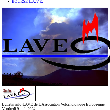
BOURSE L.A.V.E.
VOLCANS
/ Activité volcanique
L
'
A
ssociation
V
olcanologique
E
uropéenne
Bulletin info-LAVE de L Association Volcanologique Européenne
Vendredi 9 août 2024