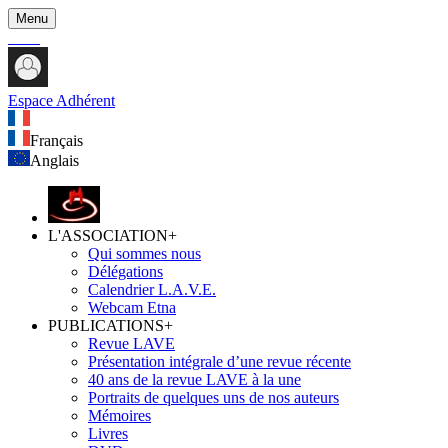
Menu
Espace Adhérent
Français
Anglais
L'ASSOCIATION
+
Qui sommes nous
Délégations
Calendrier L.A.V.E.
Webcam Etna
PUBLICATIONS
+
Revue LAVE
Présentation intégrale d’une revue récente
40 ans de la revue LAVE à la une
Portraits de quelques uns de nos auteurs
Mémoires
Livres