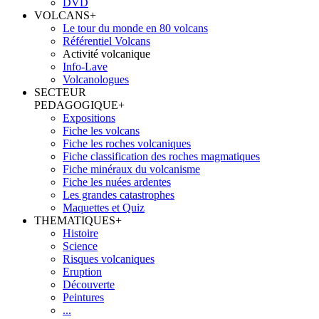
DVD
VOLCANS
+
Le tour du monde en 80 volcans
Référentiel Volcans
Activité volcanique
Info-Lave
Volcanologues
SECTEUR
PEDAGOGIQUE
+
Expositions
Fiche les volcans
Fiche les roches volcaniques
Fiche classification des roches magmatiques
Fiche minéraux du volcanisme
Fiche les nuées ardentes
Les grandes catastrophes
Maquettes et Quiz
THEMATIQUES
+
Histoire
Science
Risques volcaniques
Eruption
Découverte
Peintures
...