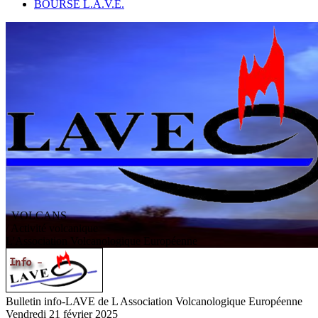
BOURSE L.A.V.E.
VOLCANS
/ Activité volcanique
L
'
A
ssociation
V
olcanologique
E
uropéenne
Bulletin info-LAVE de L Association Volcanologique Européenne
Vendredi 21 février 2025