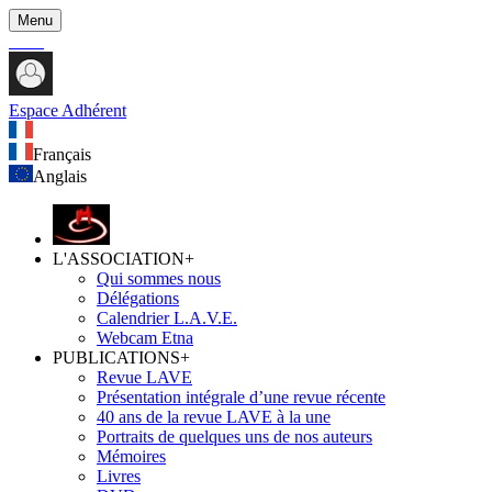
Menu
Espace Adhérent
Français
Anglais
L'ASSOCIATION
+
Qui sommes nous
Délégations
Calendrier L.A.V.E.
Webcam Etna
PUBLICATIONS
+
Revue LAVE
Présentation intégrale d’une revue récente
40 ans de la revue LAVE à la une
Portraits de quelques uns de nos auteurs
Mémoires
Livres