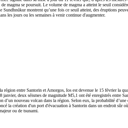
on de magma se poursuit. Le volume de magma a atteint le seuil consid
de Sundhnúkur montrent qu’une fois ce seuil atteint, des éruptions peuve
ans les jours ou les semaines à venir continue d'augmenter.
la région entre Santorin et Amorgos, Ios est devenue le 15 février la qua
e 18 janvier, deux séismes de magnitude M5,1 ont été enregistrés entre 
n d’un nouveau volcan dans la région. Selon eux, la probabilité d’une é
noncé la création d'un port d'évacuation à Santorin dans un endroit sûr o
 majeur ou de tsunami.