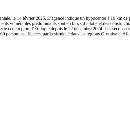
ale, le 14 février 2025. L’agence indique un hypocentre à 10 km de pr
ents vulnérables prédominants sont en blocs d’adobe et des constructions
 affecte cette région d’Éthiopie depuis le 22 décembre 2024. Les secous
00 personnes affectées par la sismicité dans les régions Oromiya et Afar