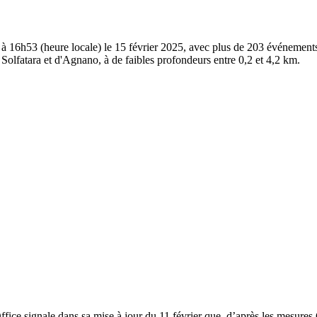
h53 (heure locale) le 15 février 2025, avec plus de 203 événements au 
a Solfatara et d'Agnano, à de faibles profondeurs entre 0,2 et 4,2 km.
ffice signale dans sa mise à jour du 11 février que, d’après les mesures