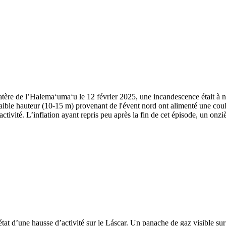
atère de l’Halemaʻumaʻu le 12 février 2025, une incandescence était à 
faible hauteur (10-15 m) provenant de l'évent nord ont alimenté une coul
ctivité. L’inflation ayant repris peu après la fin de cet épisode, un onz
t d’une hausse d’activité sur le Láscar. Un panache de gaz visible sur