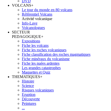
DVD
VOLCANS
+
Le tour du monde en 80 volcans
Référentiel Volcans
Activité volcanique
Info-Lave
Volcanologues
SECTEUR
PEDAGOGIQUE
+
Expositions
Fiche les volcans
Fiche les roches volcaniques
Fiche classification des roches magmatiques
Fiche minéraux du volcanisme
Fiche les nuées ardentes
Les grandes catastrophes
Maquettes et Quiz
THEMATIQUES
+
Histoire
Science
Risques volcaniques
Eruption
Découverte
Peintures
...