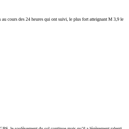
cours des 24 heures qui ont suivi, le plus fort atteignant M 3,9 le
 GPS, le soulèvement du sol continue mais qu’il a légèrement ralenti