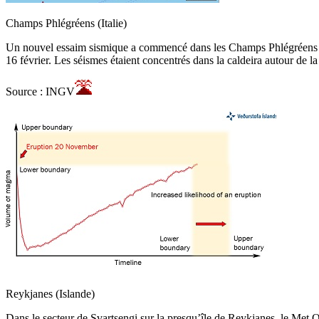
Champs Phlégréens (Italie)
Un nouvel essaim sismique a commencé dans les Champs Phlégréens à 16
16 février. Les séismes étaient concentrés dans la caldeira autour de l
Source : INGV
Reykjanes (Islande)
Dans le secteur de Svartsengi sur la presqu’île de Reykjanes, le Met O