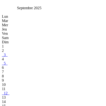
Septembre 2025
Lun
Mar
Mer
Jeu
Ven
Sam
Dim
1
2
3
4
5
6
7
8
9
10
11
12
13
14
15