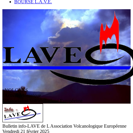
BOURSE L.A.V.E.
VOLCANS
/ Activité volcanique
L
'
A
ssociation
V
olcanologique
E
uropéenne
Bulletin info-LAVE de L Association Volcanologique Européenne
Vendredi 21 février 2025