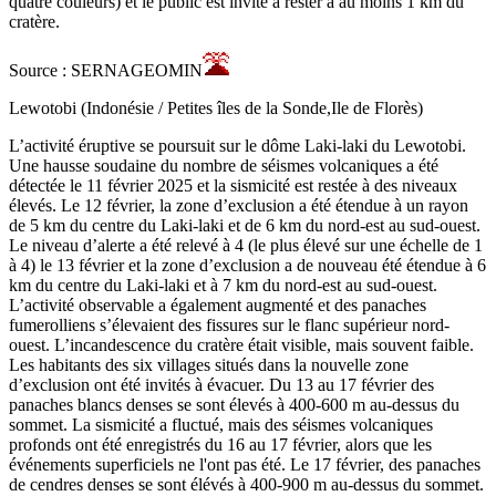
quatre couleurs) et le public est invité à rester à au moins 1 km du
cratère.
Source : SERNAGEOMIN
Lewotobi (Indonésie / Petites îles de la Sonde,Ile de Florès)
L’activité éruptive se poursuit sur le dôme Laki-laki du Lewotobi.
Une hausse soudaine du nombre de séismes volcaniques a été
détectée le 11 février 2025 et la sismicité est restée à des niveaux
élevés. Le 12 février, la zone d’exclusion a été étendue à un rayon
de 5 km du centre du Laki-laki et de 6 km du nord-est au sud-ouest.
Le niveau d’alerte a été relevé à 4 (le plus élevé sur une échelle de 1
à 4) le 13 février et la zone d’exclusion a de nouveau été étendue à 6
km du centre du Laki-laki et à 7 km du nord-est au sud-ouest.
L’activité observable a également augmenté et des panaches
fumerolliens s’élevaient des fissures sur le flanc supérieur nord-
ouest. L’incandescence du cratère était visible, mais souvent faible.
Les habitants des six villages situés dans la nouvelle zone
d’exclusion ont été invités à évacuer. Du 13 au 17 février des
panaches blancs denses se sont élevés à 400-600 m au-dessus du
sommet. La sismicité a fluctué, mais des séismes volcaniques
profonds ont été enregistrés du 16 au 17 février, alors que les
événements superficiels ne l'ont pas été. Le 17 février, des panaches
de cendres denses se sont élévés à 400-900 m au-dessus du sommet.