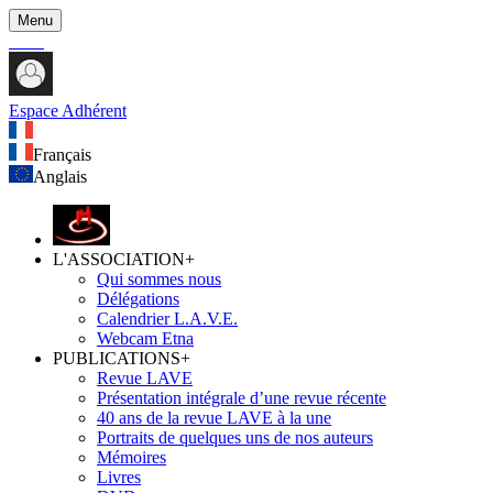
Menu
Espace Adhérent
Français
Anglais
L'ASSOCIATION
+
Qui sommes nous
Délégations
Calendrier L.A.V.E.
Webcam Etna
PUBLICATIONS
+
Revue LAVE
Présentation intégrale d’une revue récente
40 ans de la revue LAVE à la une
Portraits de quelques uns de nos auteurs
Mémoires
Livres