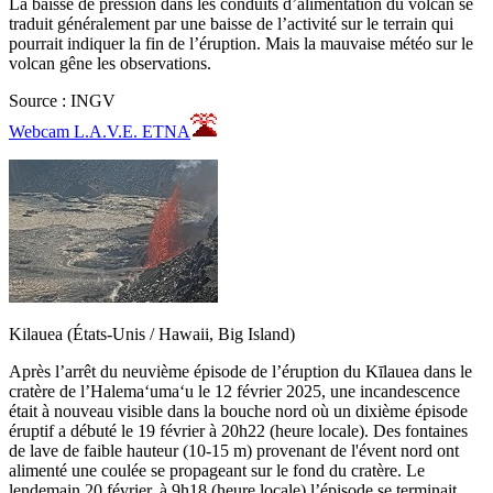
La baisse de pression dans les conduits d’alimentation du volcan se
traduit généralement par une baisse de l’activité sur le terrain qui
pourrait indiquer la fin de l’éruption. Mais la mauvaise météo sur le
volcan gêne les observations.
Source : INGV
Webcam L.A.V.E. ETNA
Kilauea (États-Unis / Hawaii, Big Island)
Après l’arrêt du neuvième épisode de l’éruption du Kīlauea dans le
cratère de l’Halemaʻumaʻu le 12 février 2025, une incandescence
était à nouveau visible dans la bouche nord où un dixième épisode
éruptif a débuté le 19 février à 20h22 (heure locale). Des fontaines
de lave de faible hauteur (10-15 m) provenant de l'évent nord ont
alimenté une coulée se propageant sur le fond du cratère. Le
lendemain 20 février, à 9h18 (heure locale) l’épisode se terminait