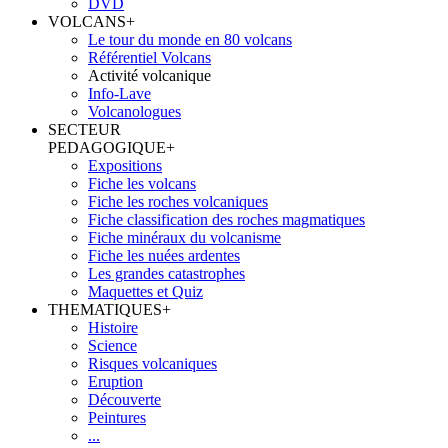
DVD
VOLCANS
+
Le tour du monde en 80 volcans
Référentiel Volcans
Activité volcanique
Info-Lave
Volcanologues
SECTEUR
PEDAGOGIQUE
+
Expositions
Fiche les volcans
Fiche les roches volcaniques
Fiche classification des roches magmatiques
Fiche minéraux du volcanisme
Fiche les nuées ardentes
Les grandes catastrophes
Maquettes et Quiz
THEMATIQUES
+
Histoire
Science
Risques volcaniques
Eruption
Découverte
Peintures
...