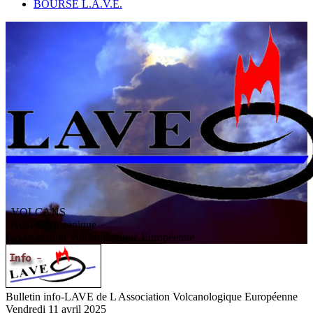
BOURSE L.A.V.E.
VOLCANS
/ Activité volcanique
L
'
A
ssociation
V
olcanologique
E
uropéenne
Bulletin info-LAVE de L Association Volcanologique Européenne
Vendredi 11 avril 2025