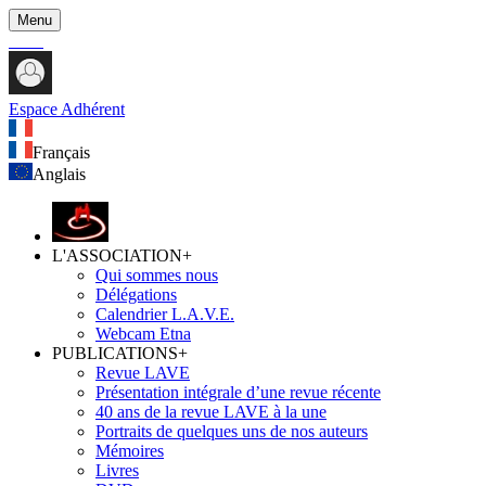
Menu
Espace Adhérent
Français
Anglais
L'ASSOCIATION
+
Qui sommes nous
Délégations
Calendrier L.A.V.E.
Webcam Etna
PUBLICATIONS
+
Revue LAVE
Présentation intégrale d’une revue récente
40 ans de la revue LAVE à la une
Portraits de quelques uns de nos auteurs
Mémoires
Livres