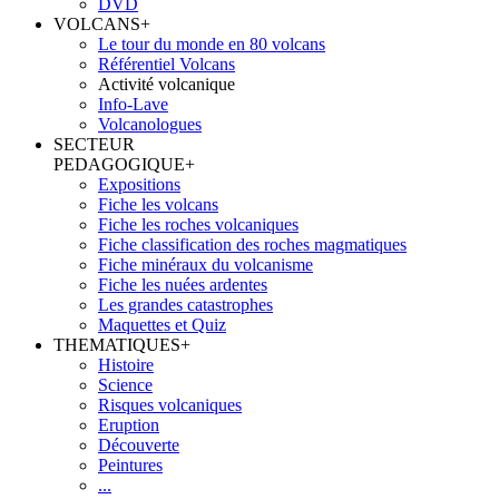
DVD
VOLCANS
+
Le tour du monde en 80 volcans
Référentiel Volcans
Activité volcanique
Info-Lave
Volcanologues
SECTEUR
PEDAGOGIQUE
+
Expositions
Fiche les volcans
Fiche les roches volcaniques
Fiche classification des roches magmatiques
Fiche minéraux du volcanisme
Fiche les nuées ardentes
Les grandes catastrophes
Maquettes et Quiz
THEMATIQUES
+
Histoire
Science
Risques volcaniques
Eruption
Découverte
Peintures
...