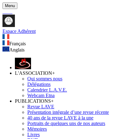
Menu
Espace Adhérent
Français
Anglais
L'ASSOCIATION
+
Qui sommes nous
Délégations
Calendrier L.A.V.E.
Webcam Etna
PUBLICATIONS
+
Revue LAVE
Présentation intégrale d’une revue récente
40 ans de la revue LAVE à la une
Portraits de quelques uns de nos auteurs
Mémoires
Livres