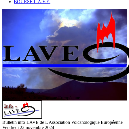
BOURSE L.A.V.E.
VOLCANS
/ Activité volcanique
L
'
A
ssociation
V
olcanologique
E
uropéenne
Bulletin info-LAVE de L Association Volcanologique Européenne
Vendredi 22 novembre 2024