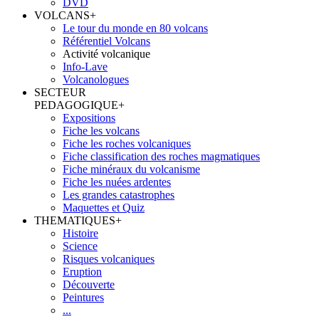
DVD
VOLCANS
+
Le tour du monde en 80 volcans
Référentiel Volcans
Activité volcanique
Info-Lave
Volcanologues
SECTEUR
PEDAGOGIQUE
+
Expositions
Fiche les volcans
Fiche les roches volcaniques
Fiche classification des roches magmatiques
Fiche minéraux du volcanisme
Fiche les nuées ardentes
Les grandes catastrophes
Maquettes et Quiz
THEMATIQUES
+
Histoire
Science
Risques volcaniques
Eruption
Découverte
Peintures
...