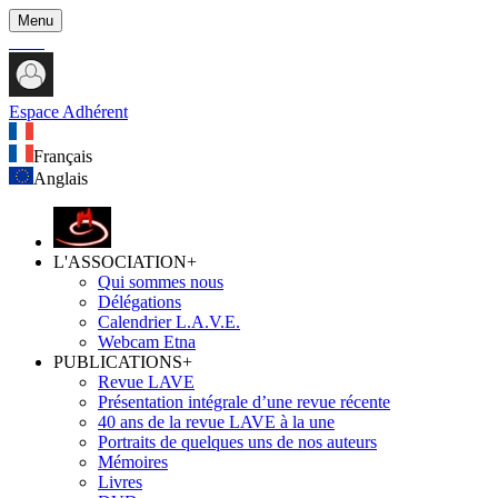
Menu
Espace Adhérent
Français
Anglais
L'ASSOCIATION
+
Qui sommes nous
Délégations
Calendrier L.A.V.E.
Webcam Etna
PUBLICATIONS
+
Revue LAVE
Présentation intégrale d’une revue récente
40 ans de la revue LAVE à la une
Portraits de quelques uns de nos auteurs
Mémoires
Livres