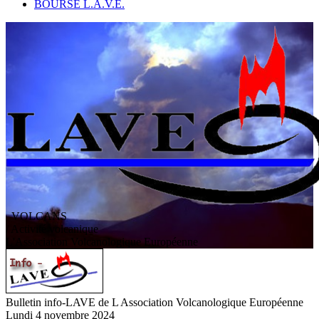
BOURSE L.A.V.E.
VOLCANS
/ Activité volcanique
L
'
A
ssociation
V
olcanologique
E
uropéenne
Bulletin info-LAVE de L Association Volcanologique Européenne
Lundi 4 novembre 2024