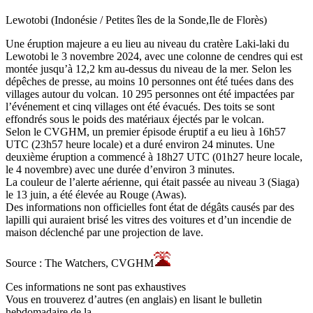
Lewotobi (Indonésie / Petites îles de la Sonde,Ile de Florès)
Une éruption majeure a eu lieu au niveau du cratère Laki-laki du
Lewotobi le 3 novembre 2024, avec une colonne de cendres qui est
montée jusqu’à 12,2 km au-dessus du niveau de la mer. Selon les
dépêches de presse, au moins 10 personnes ont été tuées dans des
villages autour du volcan. 10 295 personnes ont été impactées par
l’événement et cinq villages ont été évacués. Des toits se sont
effondrés sous le poids des matériaux éjectés par le volcan.
Selon le CVGHM, un premier épisode éruptif a eu lieu à 16h57
UTC (23h57 heure locale) et a duré environ 24 minutes. Une
deuxième éruption a commencé à 18h27 UTC (01h27 heure locale,
le 4 novembre) avec une durée d’environ 3 minutes.
La couleur de l’alerte aérienne, qui était passée au niveau 3 (Siaga)
le 13 juin, a été élevée au Rouge (Awas).
Des informations non officielles font état de dégâts causés par des
lapilli qui auraient brisé les vitres des voitures et d’un incendie de
maison déclenché par une projection de lave.
Source : The Watchers, CVGHM
Ces informations ne sont pas exhaustives
Vous en trouverez d’autres (en anglais) en lisant le bulletin
hebdomadaire de la