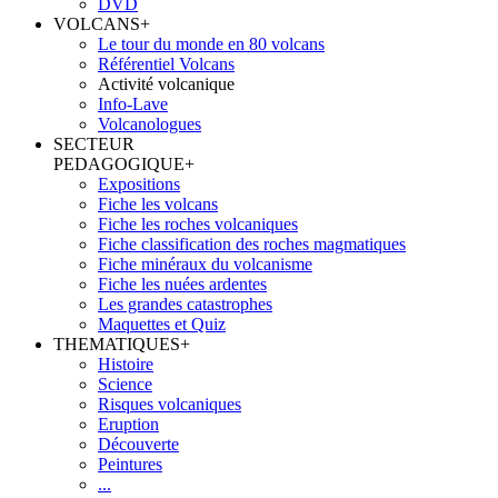
DVD
VOLCANS
+
Le tour du monde en 80 volcans
Référentiel Volcans
Activité volcanique
Info-Lave
Volcanologues
SECTEUR
PEDAGOGIQUE
+
Expositions
Fiche les volcans
Fiche les roches volcaniques
Fiche classification des roches magmatiques
Fiche minéraux du volcanisme
Fiche les nuées ardentes
Les grandes catastrophes
Maquettes et Quiz
THEMATIQUES
+
Histoire
Science
Risques volcaniques
Eruption
Découverte
Peintures
...