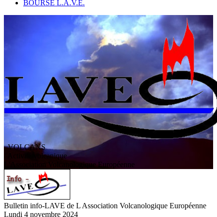
BOURSE L.A.V.E.
VOLCANS
/ Activité volcanique
L
'
A
ssociation
V
olcanologique
E
uropéenne
Bulletin info-LAVE de L Association Volcanologique Européenne
Lundi 4 novembre 2024