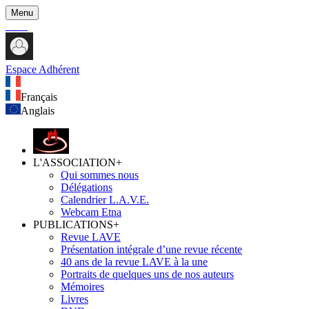
Menu
Espace Adhérent
Français
Anglais
L'ASSOCIATION
+
Qui sommes nous
Délégations
Calendrier L.A.V.E.
Webcam Etna
PUBLICATIONS
+
Revue LAVE
Présentation intégrale d’une revue récente
40 ans de la revue LAVE à la une
Portraits de quelques uns de nos auteurs
Mémoires
Livres