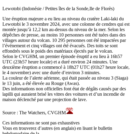
Lewotobi (Indonésie / Petites îles de la Sonde,Ile de Florès)
Une éruption majeure a eu lieu au niveau du cratère Laki-laki du
Lewotobi le 3 novembre 2024, avec une colonne de cendres qui est
montée jusqu’à 12,2 km au-dessus du niveau de la mer. Selon les
dépêches de presse, au moins 10 personnes ont été tuées dans des
villages autour du volcan. 10 295 personnes ont été impactées par
l’événement et cinq villages ont été évacués. Des toits se sont
effondrés sous le poids des matériaux éjectés par le volcan.
Selon le CVGHM, un premier épisode éruptif a eu lieu à 16h57
UTC (23h57 heure locale) et a duré environ 24 minutes. Une
deuxième éruption a commencé à 18h27 UTC (01h27 heure locale,
le 4 novembre) avec une durée d’environ 3 minutes.
La couleur de l’alerte aérienne, qui était passée au niveau 3 (Siaga)
le 13 juin, a été élevée au Rouge (Awas).
Des informations non officielles font état de dégâts causés par des
lapilli qui auraient brisé les vitres des voitures et d’un incendie de
maison déclenché par une projection de lave.
Source : The Watchers, CVGHM
Ces informations ne sont pas exhaustives
Vous en trouverez d’autres (en anglais) en lisant le bulletin
hebdomadaire de la