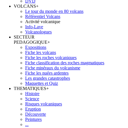
DVD
VOLCANS
+
Le tour du monde en 80 volcans
Référentiel Volcans
Activité volcanique
Info-Lave
Volcanologues
SECTEUR
PEDAGOGIQUE
+
Expositions
Fiche les volcans
Fiche les roches volcaniques
Fiche classification des roches magmatiques
Fiche minéraux du volcanisme
Fiche les nuées ardentes
Les grandes catastrophes
Maquettes et Quiz
THEMATIQUES
+
Histoire
Science
Risques volcaniques
Eruption
Découverte
Peintures
...