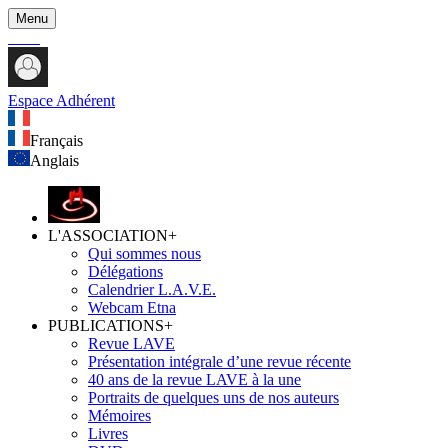
Menu
Espace Adhérent
Français
Anglais
L'ASSOCIATION
+
Qui sommes nous
Délégations
Calendrier L.A.V.E.
Webcam Etna
PUBLICATIONS
+
Revue LAVE
Présentation intégrale d’une revue récente
40 ans de la revue LAVE à la une
Portraits de quelques uns de nos auteurs
Mémoires
Livres