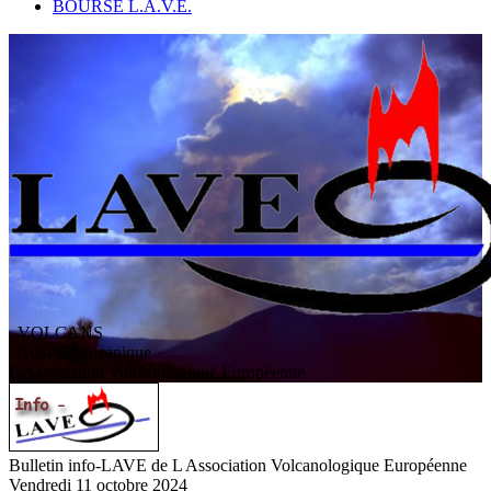
BOURSE L.A.V.E.
VOLCANS
/ Activité volcanique
L
'
A
ssociation
V
olcanologique
E
uropéenne
Bulletin info-LAVE de L Association Volcanologique Européenne
Vendredi 11 octobre 2024