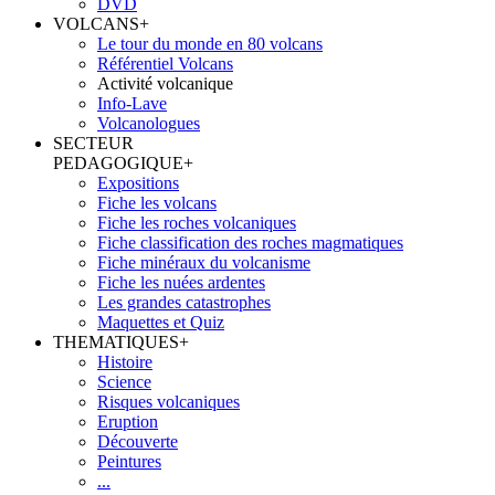
DVD
VOLCANS
+
Le tour du monde en 80 volcans
Référentiel Volcans
Activité volcanique
Info-Lave
Volcanologues
SECTEUR
PEDAGOGIQUE
+
Expositions
Fiche les volcans
Fiche les roches volcaniques
Fiche classification des roches magmatiques
Fiche minéraux du volcanisme
Fiche les nuées ardentes
Les grandes catastrophes
Maquettes et Quiz
THEMATIQUES
+
Histoire
Science
Risques volcaniques
Eruption
Découverte
Peintures
...