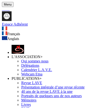
Menu
Espace Adhérent
Français
Anglais
L'ASSOCIATION
+
Qui sommes nous
Délégations
Calendrier L.A.V.E.
Webcam Etna
PUBLICATIONS
+
Revue LAVE
Présentation intégrale d’une revue récente
40 ans de la revue LAVE à la une
Portraits de quelques uns de nos auteurs
Mémoires
Livres