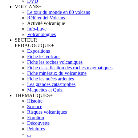
DVD
VOLCANS
+
Le tour du monde en 80 volcans
Référentiel Volcans
Activité volcanique
Info-Lave
Volcanologues
SECTEUR
PEDAGOGIQUE
+
Expositions
Fiche les volcans
Fiche les roches volcaniques
Fiche classification des roches magmatiques
Fiche minéraux du volcanisme
Fiche les nuées ardentes
Les grandes catastrophes
Maquettes et Quiz
THEMATIQUES
+
Histoire
Science
Risques volcaniques
Eruption
Découverte
Peintures
...