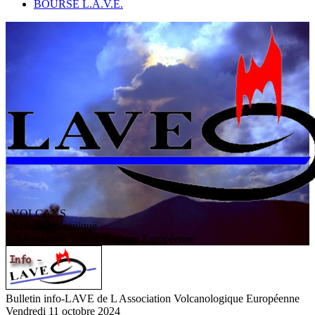
BOURSE L.A.V.E.
VOLCANS
/ Activité volcanique
L
'
A
ssociation
V
olcanologique
E
uropéenne
Bulletin info-LAVE de L Association Volcanologique Européenne
Vendredi 11 octobre 2024