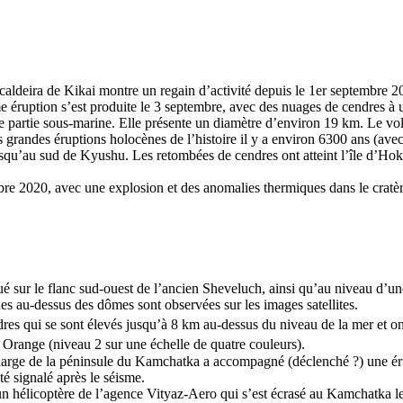
aldeira de Kikai montre un regain d’activité depuis le 1er septembre 2
 éruption s’est produite le 3 septembre, avec des nuages de cendres à
de partie sous-marine. Elle présente un diamètre d’environ 19 km. Le vol
lus grandes éruptions holocènes de l’histoire il y a environ 6300 ans (a
usqu’au sud de Kyushu. Les retombées de cendres ont atteint l’île d’Hok
tobre 2020, avec une explosion et des anomalies thermiques dans le cratèr
ué sur le flanc sud-ouest de l’ancien Sheveluch, ainsi qu’au niveau d’
s au-dessus des dômes sont observées sur les images satellites.
s qui se sont élevés jusqu’à 8 km au-dessus du niveau de la mer et ont
e Orange (niveau 2 sur une échelle de quatre couleurs).
 large de la péninsule du Kamchatka a accompagné (déclenché ?) une ér
é signalé après le séisme.
un hélicoptère de l’agence Vityaz-Aero qui s’est écrasé au Kamchatka le