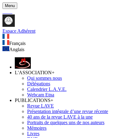
Menu
Espace Adhérent
Français
Anglais
L'ASSOCIATION
+
Qui sommes nous
Délégations
Calendrier L.A.V.E.
Webcam Etna
PUBLICATIONS
+
Revue LAVE
Présentation intégrale d’une revue récente
40 ans de la revue LAVE à la une
Portraits de quelques uns de nos auteurs
Mémoires
Livres