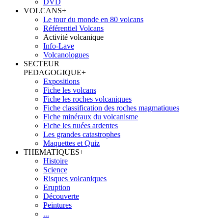
DVD
VOLCANS
+
Le tour du monde en 80 volcans
Référentiel Volcans
Activité volcanique
Info-Lave
Volcanologues
SECTEUR
PEDAGOGIQUE
+
Expositions
Fiche les volcans
Fiche les roches volcaniques
Fiche classification des roches magmatiques
Fiche minéraux du volcanisme
Fiche les nuées ardentes
Les grandes catastrophes
Maquettes et Quiz
THEMATIQUES
+
Histoire
Science
Risques volcaniques
Eruption
Découverte
Peintures
...