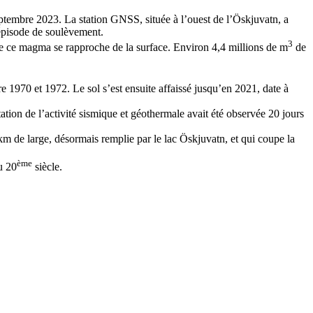
eptembre 2023. La station GNSS, située à l’ouest de l’Öskjuvatn, a
 épisode de soulèvement.
3
e ce magma se rapproche de la surface. Environ 4,4 millions de m
de
1970 et 1972. Le sol s’est ensuite affaissé jusqu’en 2021, date à
ion de l’activité sismique et géothermale avait été observée 20 jours
 km de large, désormais remplie par le lac Öskjuvatn, et qui coupe la
ème
u 20
siècle.