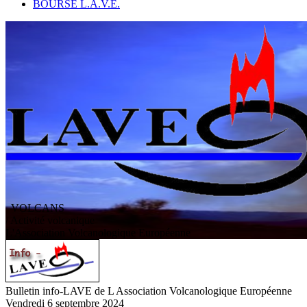
BOURSE L.A.V.E.
VOLCANS
/ Activité volcanique
L
'
A
ssociation
V
olcanologique
E
uropéenne
Bulletin info-LAVE de L Association Volcanologique Européenne
Vendredi 6 septembre 2024