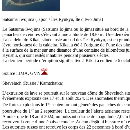
Satsuma-Iwojima (Japon / Îles Ryukyu, Île d'Iwo-Jima)
Le Satsuma-Iwojima (Satsuma Iō-jima ou Iō-jima) situé au bord de la c
panaches de cendres s’élevant à une altitude de 1830 m. Une deuxième
La caldeira de Kikai, située juste au sud des îles Ryukyu, est en gran
lèvre nord-ouest de la caldeira. Kikai a été à l’origine de l’une des p
à la surface de la mer sur une distance d’une centaine de kilomètres j
Kyushu, qui sont restés inhabités pendant plusieurs siècles.
La dernière période d’éruption significative à Kikai a eu lieu le 6 oc
Source : JMA, GVN
Sheveluch (Russie / Kamtchatka)
L’extrusion de lave se poursuit sur le nouveau dôme du Sheveluch sit
événements explosifs des 17 et 18 août 2024. Des anomalies thermique
er
De fortes explosions le 1
septembre ont généré des panaches de cendre
er
poursuivie du 1
au 2 septembre. La couleur de l’alerte aérienne rest
A noter que le 18 août 2024, un puissant séisme de magnitude 7,0 au
recouvert la zone d’une épaisse couche. Aucun dégât ni blessure n’a ét
Les autorités russes ont retrouvé les corps des 22 personnes à bord d’