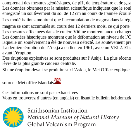
comprenait des mesures géodésiques, de pH, de température et de gaz po
Les données obtenues par la mission scientifique indiquent que le soul
enregistré un soulèvement du sol de 12 cm au cours de l’année écoulée
Les modélisations montrent que l’accumulation de magma dans la régi
magma se sont accumulés au cours des 12 derniers mois, ce qui porte 
Les mesures effectuées dans le cratère Víti ne montrent aucun changem
Les données historiques montrent que la déformation au niveau de l’Ö
laquelle un soulèvement a été de nouveau détecté. Le soulèvement pré
La dernière éruption de l’Askja a eu lieu en 1961, avec un VEI 2. Ell
avant l’éruption.
Des éruptions explosives se sont produites sur l’Askja. La plus récente
lèvre de la plus grande caldeira centrale.
Si une éruption devait se produire sur l’Askja, le Met Office explique q
source : Met office islandais
Ces informations ne sont pas exhaustives
Vous en trouverez d’autres (en anglais) en lisant le bulletin hebdomada