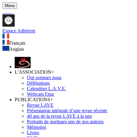
Menu
Espace Adhérent
Français
Anglais
L'ASSOCIATION
+
Qui sommes nous
Délégations
Calendrier L.A.V.E.
Webcam Etna
PUBLICATIONS
+
Revue LAVE
Présentation intégrale d’une revue récente
40 ans de la revue LAVE à la une
Portraits de quelques uns de nos auteurs
Mémoires
Livres