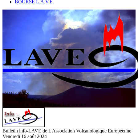
BOURSE L.A.V.E.
VOLCANS
/ Activité volcanique
L
'
A
ssociation
V
olcanologique
E
uropéenne
Bulletin info-LAVE de L Association Volcanologique Européenne
Vendredi 16 août 2024