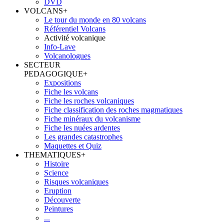
DVD
VOLCANS
+
Le tour du monde en 80 volcans
Référentiel Volcans
Activité volcanique
Info-Lave
Volcanologues
SECTEUR
PEDAGOGIQUE
+
Expositions
Fiche les volcans
Fiche les roches volcaniques
Fiche classification des roches magmatiques
Fiche minéraux du volcanisme
Fiche les nuées ardentes
Les grandes catastrophes
Maquettes et Quiz
THEMATIQUES
+
Histoire
Science
Risques volcaniques
Eruption
Découverte
Peintures
...