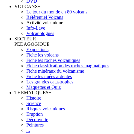
DVD
VOLCANS
+
Le tour du monde en 80 volcans
Référentiel Volcans
Activité volcanique
Info-Lave
Volcanologues
SECTEUR
PEDAGOGIQUE
+
Expositions
Fiche les volcans
Fiche les roches volcaniques
Fiche classification des roches magmatiques
Fiche minéraux du volcanisme
Fiche les nuées ardentes
Les grandes catastrophes
Maquettes et Quiz
THEMATIQUES
+
Histoire
Science
Risques volcaniques
Eruption
Découverte
Peintures
...