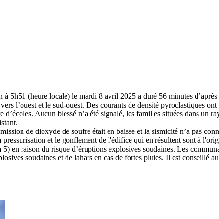
n à 5h51 (heure locale) le mardi 8 avril 2025 a duré 56 minutes d’après
vers l’ouest et le sud-ouest. Des courants de densité pyroclastiques on
ure d’écoles. Aucun blessé n’a été signalé, les familles situées dans un
stant.
’émission de dioxyde de soufre était en baisse et la sismicité n’a pas 
pressurisation et le gonflement de l'édifice qui en résultent sont à l'ori
 à 5) en raison du risque d’éruptions explosives soudaines. Les commun
sives soudaines et de lahars en cas de fortes pluies. Il est conseillé a