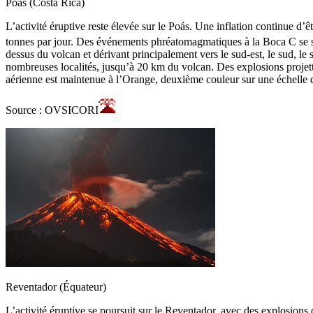
Poas (Costa Rica)
L’activité éruptive reste élevée sur le Poás. Une inflation continue d’
tonnes par jour. Des événements phréatomagmatiques à la Boca C se so
dessus du volcan et dérivant principalement vers le sud-est, le sud, le
nombreuses localités, jusqu’à 20 km du volcan. Des explosions projetten
aérienne est maintenue à l’Orange, deuxième couleur sur une échelle 
Source : OVSICORI
Reventador (Équateur)
L’activité éruptive se poursuit sur le Reventador, avec des explosion