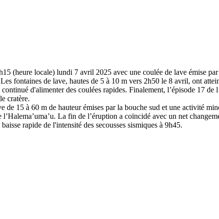
2h15 (heure locale) lundi 7 avril 2025 avec une coulée de lave émise pa
Les fontaines de lave, hautes de 5 à 10 m vers 2h50 le 8 avril, ont attei
t continué d'alimenter des coulées rapides. Finalement, l’épisode 17 de l’
le cratère.
ve de 15 à 60 m de hauteur émises par la bouche sud et une activité mine
 l’Halema’uma’u. La fin de l’éruption a coïncidé avec un net changement 
baisse rapide de l'intensité des secousses sismiques à 9h45.