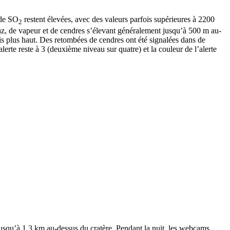
 de SO
restent élevées, avec des valeurs parfois supérieures à 2200
2
z, de vapeur et de cendres s’élevant généralement jusqu’à 500 m au-
fois plus haut. Des retombées de cendres ont été signalées dans de
erte reste à 3 (deuxième niveau sur quatre) et la couleur de l’alerte
jusqu’à 1,3 km au-dessus du cratère. Pendant la nuit, les webcams