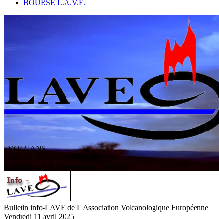
BOURSE L.A.V.E.
VOLCANS
/ Activité volcanique
L
'
A
ssociation
V
olcanologique
E
uropéenne
Bulletin info-LAVE de L Association Volcanologique Européenne
Vendredi 11 avril 2025