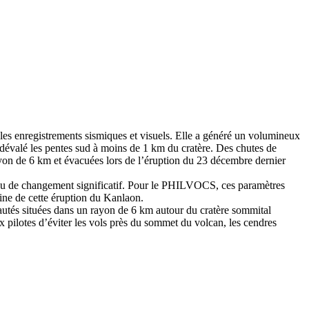
 les enregistrements sismiques et visuels. Elle a généré un volumineux
t dévalé les pentes sud à moins de 1 km du cratère. Des chutes de
 rayon de 6 km et évacuées lors de l’éruption du 23 décembre dernier
connu de changement significatif. Pour le PHILVOCS, ces paramètres
gine de cette éruption du Kanlaon.
autés situées dans un rayon de 6 km autour du cratère sommital
ux pilotes d’éviter les vols près du sommet du volcan, les cendres