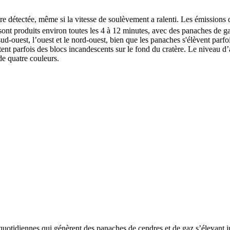
être détectée, même si la vitesse de soulèvement a ralenti. Les émissions
nt produits environ toutes les 4 à 12 minutes, avec des panaches de ga
 sud-ouest, l’ouest et le nord-ouest, bien que les panaches s'élèvent par
t parfois des blocs incandescents sur le fond du cratère. Le niveau d’al
de quatre couleurs.
s quotidiennes qui génèrent des panaches de cendres et de gaz s’élevant 