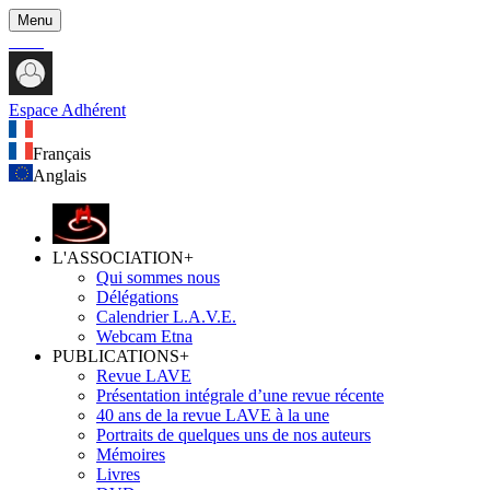
Menu
Espace Adhérent
Français
Anglais
L'ASSOCIATION
+
Qui sommes nous
Délégations
Calendrier L.A.V.E.
Webcam Etna
PUBLICATIONS
+
Revue LAVE
Présentation intégrale d’une revue récente
40 ans de la revue LAVE à la une
Portraits de quelques uns de nos auteurs
Mémoires
Livres