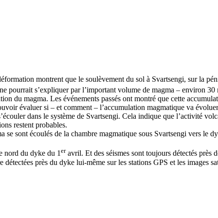
déformation montrent que le soulèvement du sol à Svartsengi, sur la pén
e pourrait s’expliquer par l’important volume de magma – environ 30 mi
ulation du magma. Les événements passés ont montré que cette accumula
pouvoir évaluer si – et comment – l’accumulation magmatique va évoluer
écouler dans le système de Svartsengi. Cela indique que l’activité volc
ions restent probables.
 se sont écoulés de la chambre magmatique sous Svartsengi vers le dyke
er
ie nord du dyke du 1
avril. Et des séismes sont toujours détectés près 
 détectées près du dyke lui-même sur les stations GPS et les images sate