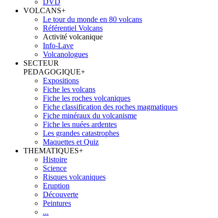
DVD
VOLCANS
+
Le tour du monde en 80 volcans
Référentiel Volcans
Activité volcanique
Info-Lave
Volcanologues
SECTEUR
PEDAGOGIQUE
+
Expositions
Fiche les volcans
Fiche les roches volcaniques
Fiche classification des roches magmatiques
Fiche minéraux du volcanisme
Fiche les nuées ardentes
Les grandes catastrophes
Maquettes et Quiz
THEMATIQUES
+
Histoire
Science
Risques volcaniques
Eruption
Découverte
Peintures
...