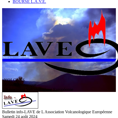
BOURSE L.A.V.E.
VOLCANS
/ Activité volcanique
L
'
A
ssociation
V
olcanologique
E
uropéenne
Bulletin info-LAVE de L Association Volcanologique Européenne
Samedi 24 août 2024