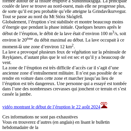
formée autour de la fissure éruptive à Sundhnúksgíga. La principale
coulée de lave se trouve au nord-ouest, mais elle ne progresse plus,
de sorte qu’il est peu probable qu’elle atteigne la Grindavíkurvegur.
Tout se passe au nord du Mt Stóra Skógfell.
Globalement, l’éruption s’est stabilisée et montre beaucoup moins
d’énergie que pendant la phase initiale. Quelques heures après le
3
début de l’éruption, le débit de la lave était d’environ 100 m
/s, soit
ème
environ le 20
du débit maximal au début. La lave occupait à ce
2
moment-là une zone d’environ 12 km
.
La lave a provoqué plusieurs feux de végétation sur la péninsule de
Reykjanes, d’autant plus que le sol est sec et qu’il y a beaucoup de
vent.
La zone de l’éruption est très difficile d’accès car il s’agit d’une
ancienne zone d’entraînement militaire. Il n’est pas possible de se
rendre en voiture dans cette zone et marcher jusqu’au lieu de
l’éruption est très dangereux. Une personne qui a essayé est tombée
dans l’une des nombreuses crevasses qui jonchent ce terrain et s’est
cassée la jambe.
vidéo montrant le début de l’éruption le 22 août 2024
Ces informations ne sont pas exhaustives
Vous en trouverez d’autres (en anglais) en lisant le bulletin
hebdomadaire de la