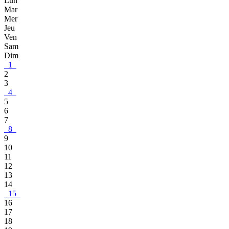
Lun
Mar
Mer
Jeu
Ven
Sam
Dim
1
2
3
4
5
6
7
8
9
10
11
12
13
14
15
16
17
18