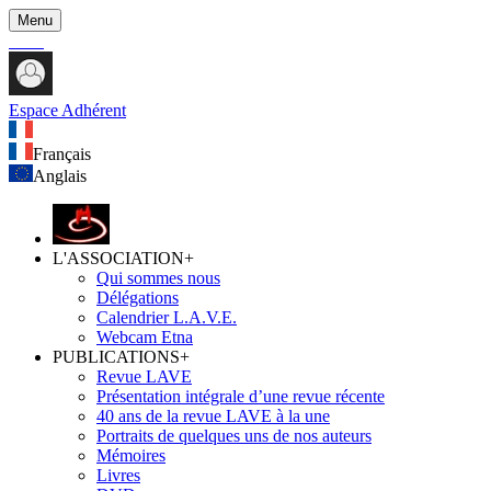
Menu
Espace Adhérent
Français
Anglais
L'ASSOCIATION
+
Qui sommes nous
Délégations
Calendrier L.A.V.E.
Webcam Etna
PUBLICATIONS
+
Revue LAVE
Présentation intégrale d’une revue récente
40 ans de la revue LAVE à la une
Portraits de quelques uns de nos auteurs
Mémoires
Livres