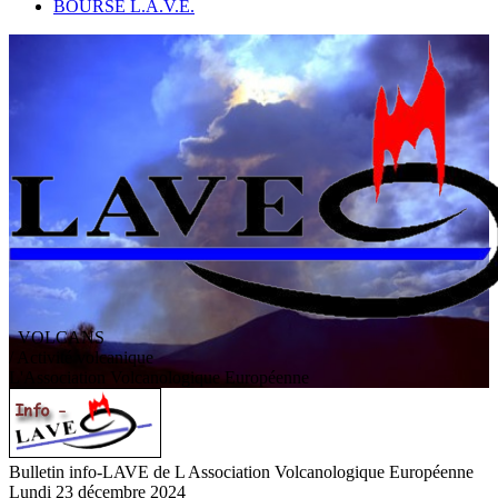
BOURSE L.A.V.E.
VOLCANS
/ Activité volcanique
L
'
A
ssociation
V
olcanologique
E
uropéenne
Bulletin info-LAVE de L Association Volcanologique Européenne
Lundi 23 décembre 2024