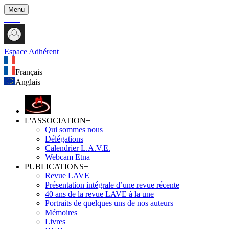
Menu
Espace Adhérent
Français
Anglais
L'ASSOCIATION
+
Qui sommes nous
Délégations
Calendrier L.A.V.E.
Webcam Etna
PUBLICATIONS
+
Revue LAVE
Présentation intégrale d’une revue récente
40 ans de la revue LAVE à la une
Portraits de quelques uns de nos auteurs
Mémoires
Livres