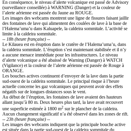
En conséquence, le niveau d’alerte volcanique est passé de Advisory
(surveillance conseillée) à WARNING (Danger) et la couleur de
l’alerte aérienne est passée du Jaune au ROUGE.
Les images des webcams montrent une ligne de fissures faisant jaillir
des fontaines de lave qui alimentent des coulées de lave à la base de
l’Halema’uma’u dans Kaluapele, la caldeira sommitale. L’activité se
limite à la caldeira sommitale.
--
18h (heure française)
--
Le Kilauea est en éruption dans le cratère de l’Halema’uma’u, dans
la caldeira sommitale. L’éruption s’est maintenant stabilisée et il n’y
a aucune menace immédiate pour les infrastructures. Le niveau
d’alerte volcanique a été abaissé de Warning (Danger) à WATCH
(Vigilance) et la couleur de l’alerte aérienne est passée de Rouge à
ORANGE.
Les bouches actives continuent d’envoyer de la lave dans la partie
sud-ouest de la caldeira sommitale. Le principal risque à l’heure
actuelle concerne les gaz volcaniques qui peuvent avoir des effets
négatifs sur de longues distances sous le vent.
Au début de l’éruption, les fontaines de lave avaient des hauteurs
allant jusqu’à 80 m. Deux heures plus tard, la lave avait recouvert
2
une superficie estimée à 1800 m
sur le plancher de la caldeira.
Aucun changement significatif n’a été observé dans les zones de rift.
--
23h (heure française)
--
Les images des webcams indiquent que la principale bouche active
est située dans la partie sud-ouest de la caldeira sommitale du