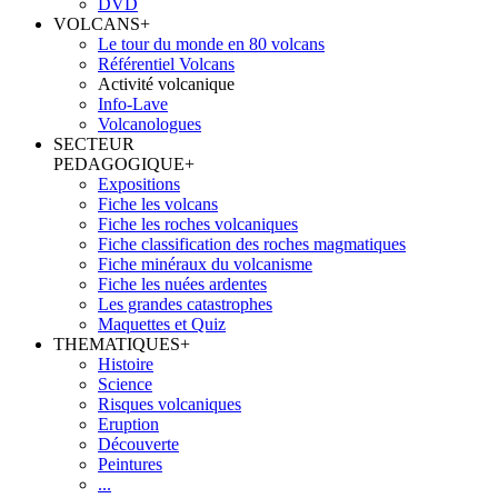
DVD
VOLCANS
+
Le tour du monde en 80 volcans
Référentiel Volcans
Activité volcanique
Info-Lave
Volcanologues
SECTEUR
PEDAGOGIQUE
+
Expositions
Fiche les volcans
Fiche les roches volcaniques
Fiche classification des roches magmatiques
Fiche minéraux du volcanisme
Fiche les nuées ardentes
Les grandes catastrophes
Maquettes et Quiz
THEMATIQUES
+
Histoire
Science
Risques volcaniques
Eruption
Découverte
Peintures
...