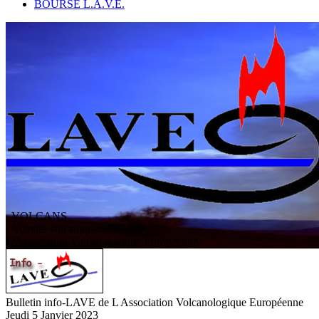
BOURSE L.A.V.E.
VOLCANS
/ Activité volcanique
L
'
A
ssociation
V
olcanologique
E
uropéenne
Bulletin info-LAVE de L Association Volcanologique Européenne
Jeudi 5 Janvier 2023