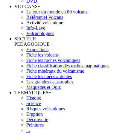
DVD
VOLCANS
+
Le tour du monde en 80 volcans
Référentiel Volcans
Activité volcanique
Info-Lave
Volcanologues
SECTEUR
PEDAGOGIQUE
+
Expositions
Fiche les volcans
Fiche les roches volcaniques
Fiche classification des roches magmatiques
Fiche minéraux du volcanisme
Fiche les nuées ardentes
Les grandes catastrophes
Maquettes et Quiz
THEMATIQUES
+
Histoire
Science
Risques volcaniques
Eruption
Découverte
Peintures
...