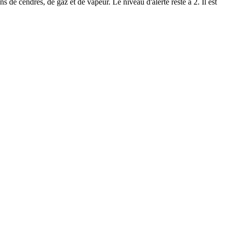
s de cendres, de gaz et de vapeur. Le niveau d'alerte reste à 2. Il est