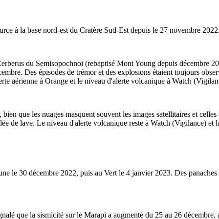
source à la base nord-est du Cratère Sud-Est depuis le 27 novembre 2022.
nt Cerberus du Semisopochnoi (rebaptisé Mont Young depuis décembre 20
décembre. Des épisodes de trémor et des explosions étaient toujours obse
rte aérienne à Orange et le niveau d'alerte volcanique à Watch (Vigilan
, bien que les nuages masquent souvent les images satellitaires et celle
ée de lave. Le niveau d'alerte volcanique reste à Watch (Vigilance) et l
une le 30 décembre 2022, puis au Vert le 4 janvier 2023. Des panaches 
nalé que la sismicité sur le Marapi a augmenté du 25 au 26 décembre,