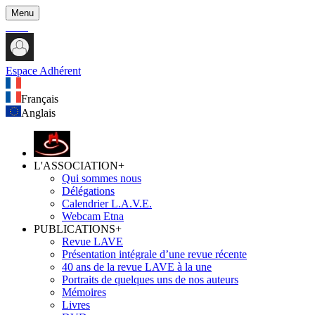
Menu
Espace Adhérent
Français
Anglais
L'ASSOCIATION
+
Qui sommes nous
Délégations
Calendrier L.A.V.E.
Webcam Etna
PUBLICATIONS
+
Revue LAVE
Présentation intégrale d’une revue récente
40 ans de la revue LAVE à la une
Portraits de quelques uns de nos auteurs
Mémoires
Livres