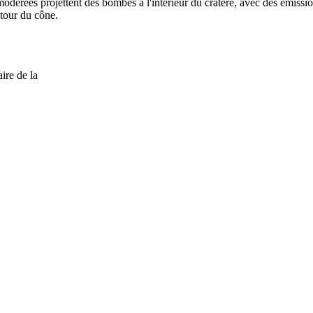
 modérées projettent des bombes à l'intérieur du cratère, avec des émission
tour du cône.
ire de la