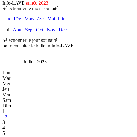
Info-LAVE
année 2023
Sélectionner le mois souhaité
Jan.
Fév.
Mars
Avr.
Mai
Juin
Jui.
Aou.
Sep.
Oct.
Nov.
Dec.
Sélectionner le jour souhaité
pour consulter le bulletin Info-LAVE
Juillet 2023
Lun
Mar
Mer
Jeu
Ven
Sam
Dim
1
2
3
4
5