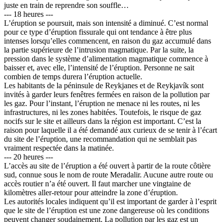
juste en train de reprendre son souffle…
--- 18 heures ---
L’éruption se poursuit, mais son intensité a diminué. C’est normal
pour ce type d’éruption fissurale qui ont tendance à être plus
intenses lorsqu’elles commencent, en raison du gaz accumulé dans
la partie supérieure de l’intrusion magmatique. Par la suite, la
pression dans le système d’alimentation magmatique commence à
baisser et, avec elle, l’intensité de l’éruption. Personne ne sait
combien de temps durera l’éruption actuelle.
Les habitants de la péninsule de Reykjanes et de Reykjavík sont
invités à garder leurs fenêtres fermées en raison de la pollution par
les gaz. Pour l’instant, l’éruption ne menace ni les routes, ni les
infrastructures, ni les zones habitées. Toutefois, le risque de gaz
nocifs sur le site et ailleurs dans la région est important. C’est la
raison pour laquelle il a été demandé aux curieux de se tenir à l’écart
du site de l’éruption, une recommandation qui ne semblait pas
vraiment respectée dans la matinée.
--- 20 heures ---
L’accès au site de l’éruption a été ouvert à partir de la route côtière
sud, connue sous le nom de route Meradalir. Aucune autre route ou
accès routier n’a été ouvert. Il faut marcher une vingtaine de
kilomètres aller-retour pour atteindre la zone d’éruption.
Les autorités locales indiquent qu’il est important de garder à l’esprit
que le site de l’éruption est une zone dangereuse où les conditions
peuvent changer soudainement. La pollution par les gaz est un