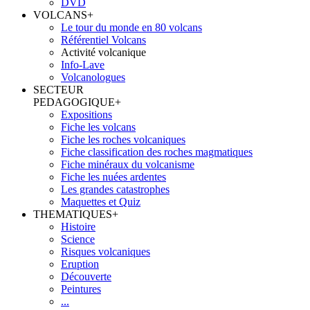
DVD
VOLCANS
+
Le tour du monde en 80 volcans
Référentiel Volcans
Activité volcanique
Info-Lave
Volcanologues
SECTEUR
PEDAGOGIQUE
+
Expositions
Fiche les volcans
Fiche les roches volcaniques
Fiche classification des roches magmatiques
Fiche minéraux du volcanisme
Fiche les nuées ardentes
Les grandes catastrophes
Maquettes et Quiz
THEMATIQUES
+
Histoire
Science
Risques volcaniques
Eruption
Découverte
Peintures
...