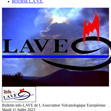
BOURSE L.A.V.E.
VOLCANS
/ Activité volcanique
L
'
A
ssociation
V
olcanologique
E
uropéenne
Bulletin info-LAVE de L Association Volcanologique Européenne
Mardi 11 Juillet 2023