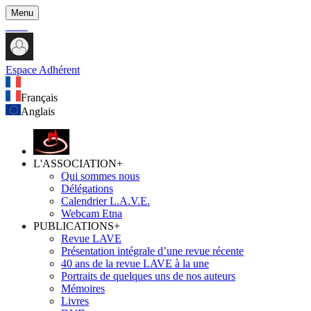
Menu
Espace Adhérent
Français
Anglais
L'ASSOCIATION
+
Qui sommes nous
Délégations
Calendrier L.A.V.E.
Webcam Etna
PUBLICATIONS
+
Revue LAVE
Présentation intégrale d’une revue récente
40 ans de la revue LAVE à la une
Portraits de quelques uns de nos auteurs
Mémoires
Livres