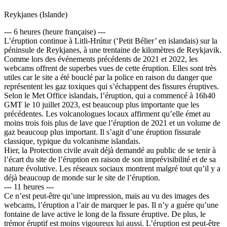
Reykjanes (Islande)
--- 6 heures (heure française) ---
L’éruption continue à Litli-Hrútur (‘Petit Bélier’ en islandais) sur la
péninsule de Reykjanes, à une trentaine de kilomètres de Reykjavik.
Comme lors des événements précédents de 2021 et 2022, les
webcams offrent de superbes vues de cette éruption. Elles sont très
utiles car le site a été bouclé par la police en raison du danger que
représentent les gaz toxiques qui s’échappent des fissures éruptives.
Selon le Met Office islandais, l’éruption, qui a commencé à 16h40
GMT le 10 juillet 2023, est beaucoup plus importante que les
précédentes. Les volcanologues locaux affirment qu’elle émet au
moins trois fois plus de lave que l’éruption de 2021 et un volume de
gaz beaucoup plus important. Il s’agit d’une éruption fissurale
classique, typique du volcanisme islandais.
Hier, la Protection civile avait déjà demandé au public de se tenir à
l’écart du site de l’éruption en raison de son imprévisibilité et de sa
nature évolutive. Les réseaux sociaux montrent malgré tout qu’il y a
déjà beaucoup de monde sur le site de l’éruption.
--- 11 heures ---
Ce n’est peut-être qu’une impression, mais au vu des images des
webcams, l’éruption a l’air de marquer le pas. Il n’y a guère qu’une
fontaine de lave active le long de la fissure éruptive. De plus, le
trémor éruptif est moins vigoureux lui aussi. L’éruption est peut-être