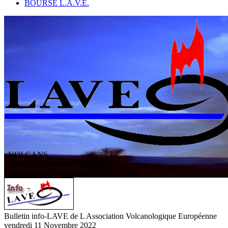
BOURSE L.A.V.E.
VOLCANS
/ Activité volcanique
L
'
A
ssociation
V
olcanologique
E
uropéenne
Bulletin info-LAVE de L Association Volcanologique Européenne
vendredi 11 Novembre 2022