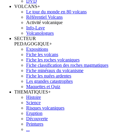
DVD
VOLCANS
+
Le tour du monde en 80 volcans
Référentiel Volcans
Activité volcanique
Info-Lave
Volcanologues
SECTEUR
PEDAGOGIQUE
+
Expositions
Fiche les volcans
Fiche les roches volcaniques
Fiche classification des roches magmatiques
Fiche minéraux du volcanisme
Fiche les nuées ardentes
Les grandes catastrophes
Maquettes et Quiz
THEMATIQUES
+
Histoire
Science
Risques volcaniques
Eruption
Découverte
Peintures
...