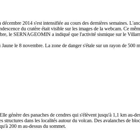
en décembre 2014 s'est intensifiée au cours des dernières semaines. L'an
andescence du cratère était visible sur les images de la webcam. Ce même
re, le SERNAGEOMIN a indiqué que l'activité sismique sur le Villarri
 au Jaune le 8 novembre. La zone de danger s'étale sur un rayon de 500 m 
. Elle génère des panaches de cendres qui s'élèvent jusqu'à 1,1 km au-
s structures dans les localités autour du volcan. Des avalanches de bloc
jusqu'à 200 m au-dessus du sommet.