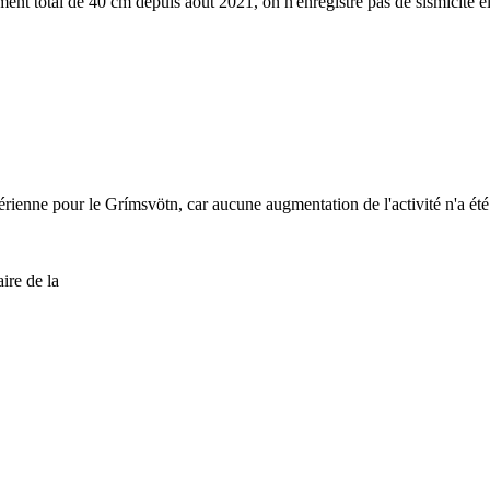
t total de 40 cm depuis août 2021, on n'enregistre pas de sismicité é
érienne pour le Grímsvötn, car aucune augmentation de l'activité n'a été
ire de la