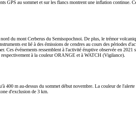
ments GPS au sommet et sur les flancs montrent une inflation continue.
atère nord du mont Cerberus du Semisopochnoi. De plus, le trémor volcan
instruments est lié à des émissions de cendres au cours des périodes d'ac
er. Ces événements ressemblent à l'activité éruptive observée en 2021 
elevés respectivement à la couleur ORANGE et à WATCH (Vigilance).
qu'à 400 m au-dessus du sommet début novembre. La couleur de l'alerte a
a zone d'exclusion de 3 km.