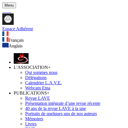
Menu
Espace Adhérent
Français
Anglais
L'ASSOCIATION
+
Qui sommes nous
Délégations
Calendrier L.A.V.E.
Webcam Etna
PUBLICATIONS
+
Revue LAVE
Présentation intégrale d’une revue récente
40 ans de la revue LAVE à la une
Portraits de quelques uns de nos auteurs
Mémoires
Livres