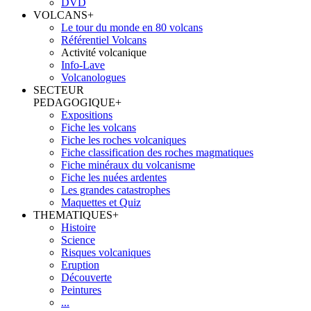
DVD
VOLCANS
+
Le tour du monde en 80 volcans
Référentiel Volcans
Activité volcanique
Info-Lave
Volcanologues
SECTEUR
PEDAGOGIQUE
+
Expositions
Fiche les volcans
Fiche les roches volcaniques
Fiche classification des roches magmatiques
Fiche minéraux du volcanisme
Fiche les nuées ardentes
Les grandes catastrophes
Maquettes et Quiz
THEMATIQUES
+
Histoire
Science
Risques volcaniques
Eruption
Découverte
Peintures
...