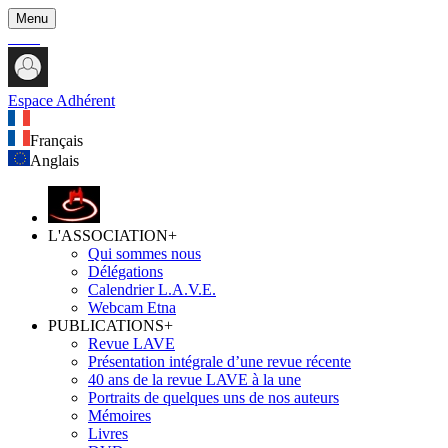
Menu
Espace Adhérent
Français
Anglais
L'ASSOCIATION
+
Qui sommes nous
Délégations
Calendrier L.A.V.E.
Webcam Etna
PUBLICATIONS
+
Revue LAVE
Présentation intégrale d’une revue récente
40 ans de la revue LAVE à la une
Portraits de quelques uns de nos auteurs
Mémoires
Livres