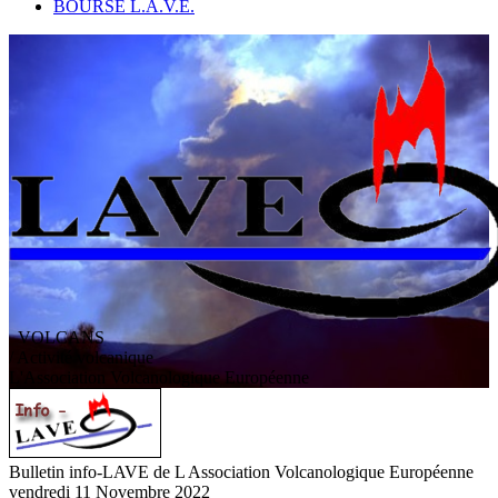
BOURSE L.A.V.E.
VOLCANS
/ Activité volcanique
L
'
A
ssociation
V
olcanologique
E
uropéenne
Bulletin info-LAVE de L Association Volcanologique Européenne
vendredi 11 Novembre 2022