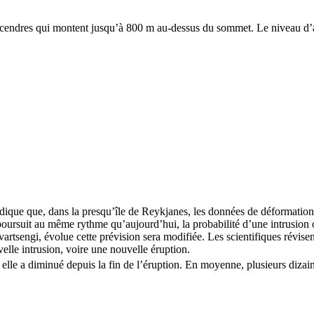
e cendres qui montent jusqu’à 800 m au-dessus du sommet. Le niveau d’a
ndique que, dans la presqu’île de Reykjanes, les données de déformation
e poursuit au même rythme qu’aujourd’hui, la probabilité d’une intrusio
tsengi, évolue cette prévision sera modifiée. Les scientifiques révisent
lle intrusion, voire une nouvelle éruption.
 elle a diminué depuis la fin de l’éruption. En moyenne, plusieurs dizai