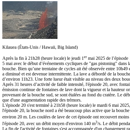
Kilauea (États-Unis / Hawaii, Big Island)
er
Après la fin à 21h28 (heure locale) le jeudi 1
mai 2025 de l’épisode 1
5 mai avec le début d’événements cycliques de "gas pistoning" dans l
bouche. Bien qu’une trentaine de cycles ait été observée entre 10h49 e
a diminué et est devenue intermittente. La lave a débordé de la bouche
d’environ 11h23. Une forte lueur était visible au niveau des deux bouc
Après 31 heures d’activité de faible intensité, l'épisode 20, avec fon
émission continue de fontaines de lave dont la vigueur et la hauteur o
provenant de la bouche sud, se sont étalées au fond du cratère. Le déb
que d'une augmentation rapide des trémors.
L'épisode 20 s'est terminé à 21h58 (heure locale) le mardi 6 mai 2025, 
l'épisode 20, la bouche nord a été beaucoup plus active que la bouche 
environ 20 m. Les coulées de lave de cet épisode ont recouvert moins
3
l'épisode 20, avec un débit moyen d'environ 140 m
/s. Le débit penda
La fin de l'activité de fontaines s'est accompagnée d'un changement rap