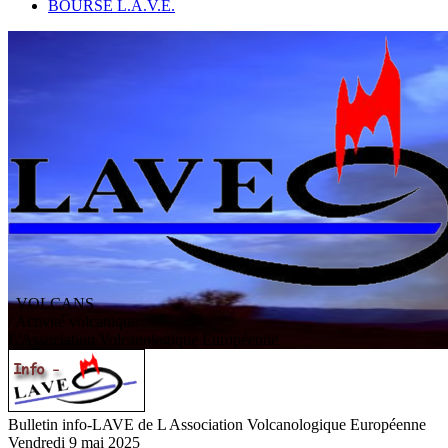
BOURSE L.A.V.E.
VOLCANS
/ Activité volcanique
L
'
A
ssociation
V
olcanologique
E
uropéenne
Bulletin info-LAVE de L Association Volcanologique Européenne
Vendredi 9 mai 2025