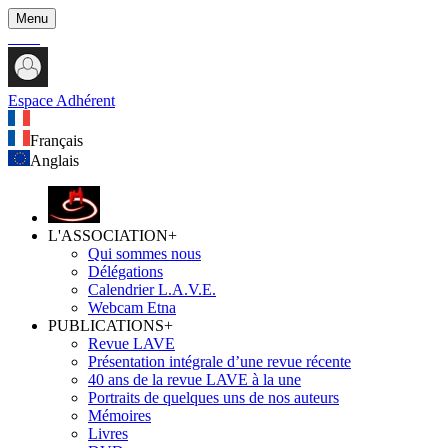
Menu
Espace Adhérent
Français
Anglais
L'ASSOCIATION
+
Qui sommes nous
Délégations
Calendrier L.A.V.E.
Webcam Etna
PUBLICATIONS
+
Revue LAVE
Présentation intégrale d’une revue récente
40 ans de la revue LAVE à la une
Portraits de quelques uns de nos auteurs
Mémoires
Livres