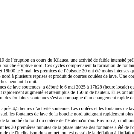
9 de l’éruption en cours du Kilauea, une activité de faible intensité pr
a bouche éruptive nord. Ces cycles comprenaient la formation de fontai
t 18h00 le 5 mai, les prémices de l’épisode 20 ont été moins intenses q
 nord à plusieurs reprises et produit de courtes coulées de lave. Une co
hes pendant la nuit.
taines de lave soutenues, a débuté le 6 mai 2025 à 17h28 (heure locale) 
nt rapidement augmenté et atteint plus de 150 m de hauteur. Elles ont al
ut des fontaines soutenues s'est accompagné d'un changement rapide de l
après 4,5 heures d’activité soutenue. Les coulées et les fontaines de la
sud, les fontaines de lave de la bouche nord atteignant rapidement plus 
 de la moitié du fond du cratère de l’Halema'um'au. Environ 2,5 millio
nt les 30 premières minutes de la phase intense des fontaines a été de l
ide de l'inclinaison du sommet, qui est passé de la déflation à l'inflati