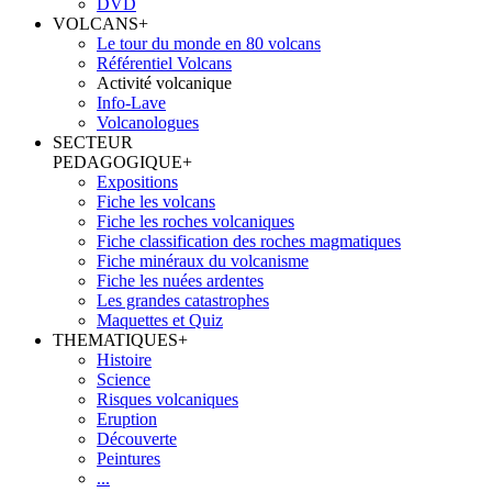
DVD
VOLCANS
+
Le tour du monde en 80 volcans
Référentiel Volcans
Activité volcanique
Info-Lave
Volcanologues
SECTEUR
PEDAGOGIQUE
+
Expositions
Fiche les volcans
Fiche les roches volcaniques
Fiche classification des roches magmatiques
Fiche minéraux du volcanisme
Fiche les nuées ardentes
Les grandes catastrophes
Maquettes et Quiz
THEMATIQUES
+
Histoire
Science
Risques volcaniques
Eruption
Découverte
Peintures
...