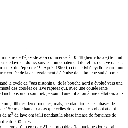
éliminaire de l’épisode 20 a commencé à 10h48 (heure locale) le lundi
nes de lave en dôme, suivies immédiatement de reflux de lave dans la
ue ceux de l’épisode 19. Après 18h00, cette activité cyclique continue
urte coulée de lave a également été émise de la bouche sud à partir
quand le cycle de "gas pistoning" de la bouche nord a évolué vers une
imenté des coulées de lave rapides qui, avec une coulée lente
'inclinaison du sommet, passant d'une inflation à une déflation, ainsi
ve ont jailli des deux bouches, mais, pendant toutes les phases de
de 150 m de hauteur alors que celles de la bouche sud ont atteint
3
ns de m
de lave ont jailli pendant la phase intense de fontaines de
3
'ordre de 200 m
/s.
on – signe qu’un épisode 21 est probable d’ici quelques jours – ainsi