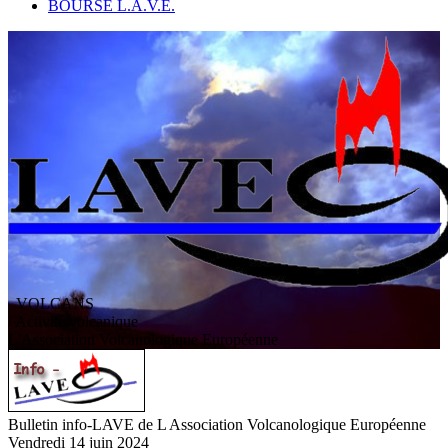
BOURSE L.A.V.E.
VOLCANS
/ Activité volcanique
L
'
A
ssociation
V
olcanologique
E
uropéenne
Bulletin info-LAVE de L Association Volcanologique Européenne
Vendredi 14 juin 2024