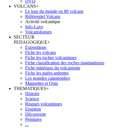
DVD
VOLCANS
+
Le tour du monde en 80 volcans
Référentiel Volcans
Activité volcanique
Info-Lave
Volcanologues
SECTEUR
PEDAGOGIQUE
+
Expositions
Fiche les volcans
Fiche les roches volcaniques
Fiche classification des roches magmatiques
Fiche minéraux du volcanisme
Fiche les nuées ardentes
Les grandes catastrophes
Maquettes et Quiz
THEMATIQUES
+
Histoire
Science
Risques volcaniques
Eruption
Découverte
Peintures
...