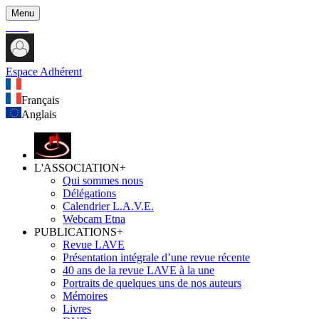
Menu
Espace Adhérent
Français
Anglais
L'ASSOCIATION
+
Qui sommes nous
Délégations
Calendrier L.A.V.E.
Webcam Etna
PUBLICATIONS
+
Revue LAVE
Présentation intégrale d’une revue récente
40 ans de la revue LAVE à la une
Portraits de quelques uns de nos auteurs
Mémoires
Livres