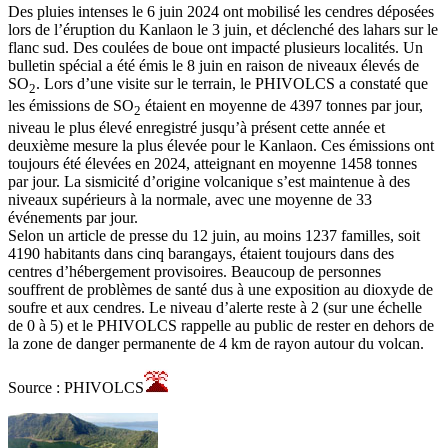
Des pluies intenses le 6 juin 2024 ont mobilisé les cendres déposées
lors de l’éruption du Kanlaon le 3 juin, et déclenché des lahars sur le
flanc sud. Des coulées de boue ont impacté plusieurs localités. Un
bulletin spécial a été émis le 8 juin en raison de niveaux élevés de
SO
. Lors d’une visite sur le terrain, le PHIVOLCS a constaté que
2
les émissions de SO
étaient en moyenne de 4397 tonnes par jour,
2
niveau le plus élevé enregistré jusqu’à présent cette année et
deuxième mesure la plus élevée pour le Kanlaon. Ces émissions ont
toujours été élevées en 2024, atteignant en moyenne 1458 tonnes
par jour. La sismicité d’origine volcanique s’est maintenue à des
niveaux supérieurs à la normale, avec une moyenne de 33
événements par jour.
Selon un article de presse du 12 juin, au moins 1237 familles, soit
4190 habitants dans cinq barangays, étaient toujours dans des
centres d’hébergement provisoires. Beaucoup de personnes
souffrent de problèmes de santé dus à une exposition au dioxyde de
soufre et aux cendres. Le niveau d’alerte reste à 2 (sur une échelle
de 0 à 5) et le PHIVOLCS rappelle au public de rester en dehors de
la zone de danger permanente de 4 km de rayon autour du volcan.
Source : PHIVOLCS