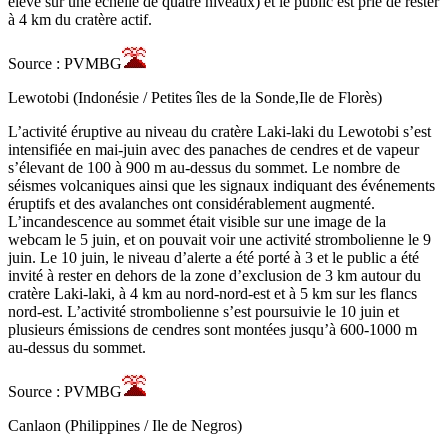
élevé sur une échelle de quatre niveaux) et le public est prié de rester
à 4 km du cratère actif.
Source : PVMBG
Lewotobi (Indonésie / Petites îles de la Sonde,Ile de Florès)
L’activité éruptive au niveau du cratère Laki-laki du Lewotobi s’est
intensifiée en mai-juin avec des panaches de cendres et de vapeur
s’élevant de 100 à 900 m au-dessus du sommet. Le nombre de
séismes volcaniques ainsi que les signaux indiquant des événements
éruptifs et des avalanches ont considérablement augmenté.
L’incandescence au sommet était visible sur une image de la
webcam le 5 juin, et on pouvait voir une activité strombolienne le 9
juin. Le 10 juin, le niveau d’alerte a été porté à 3 et le public a été
invité à rester en dehors de la zone d’exclusion de 3 km autour du
cratère Laki-laki, à 4 km au nord-nord-est et à 5 km sur les flancs
nord-est. L’activité strombolienne s’est poursuivie le 10 juin et
plusieurs émissions de cendres sont montées jusqu’à 600-1000 m
au-dessus du sommet.
Source : PVMBG
Canlaon (Philippines / Ile de Negros)