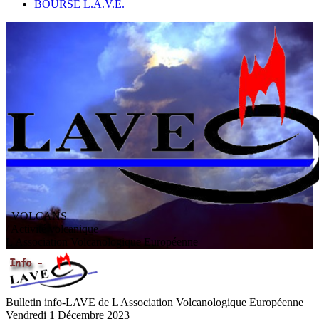
BOURSE L.A.V.E.
VOLCANS
/ Activité volcanique
L
'
A
ssociation
V
olcanologique
E
uropéenne
Bulletin info-LAVE de L Association Volcanologique Européenne
Vendredi 1 Décembre 2023