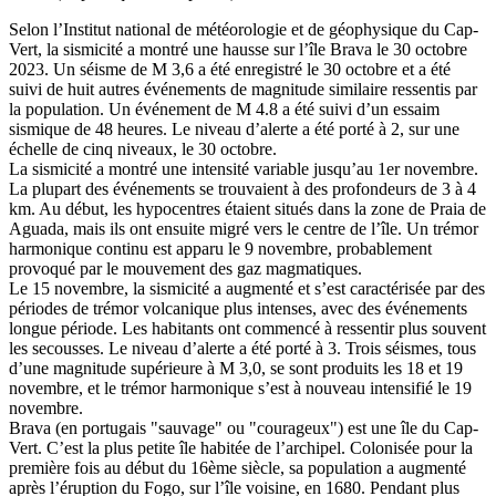
Selon l’Institut national de météorologie et de géophysique du Cap-
Vert, la sismicité a montré une hausse sur l’île Brava le 30 octobre
2023. Un séisme de M 3,6 a été enregistré le 30 octobre et a été
suivi de huit autres événements de magnitude similaire ressentis par
la population. Un événement de M 4.8 a été suivi d’un essaim
sismique de 48 heures. Le niveau d’alerte a été porté à 2, sur une
échelle de cinq niveaux, le 30 octobre.
La sismicité a montré une intensité variable jusqu’au 1er novembre.
La plupart des événements se trouvaient à des profondeurs de 3 à 4
km. Au début, les hypocentres étaient situés dans la zone de Praia de
Aguada, mais ils ont ensuite migré vers le centre de l’île. Un trémor
harmonique continu est apparu le 9 novembre, probablement
provoqué par le mouvement des gaz magmatiques.
Le 15 novembre, la sismicité a augmenté et s’est caractérisée par des
périodes de trémor volcanique plus intenses, avec des événements
longue période. Les habitants ont commencé à ressentir plus souvent
les secousses. Le niveau d’alerte a été porté à 3. Trois séismes, tous
d’une magnitude supérieure à M 3,0, se sont produits les 18 et 19
novembre, et le trémor harmonique s’est à nouveau intensifié le 19
novembre.
Brava (en portugais "sauvage" ou "courageux") est une île du Cap-
Vert. C’est la plus petite île habitée de l’archipel. Colonisée pour la
première fois au début du 16ème siècle, sa population a augmenté
après l’éruption du Fogo, sur l’île voisine, en 1680. Pendant plus