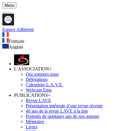
Menu
Espace Adhérent
Français
Anglais
L'ASSOCIATION
+
Qui sommes nous
Délégations
Calendrier L.A.V.E.
Webcam Etna
PUBLICATIONS
+
Revue LAVE
Présentation intégrale d’une revue récente
40 ans de la revue LAVE à la une
Portraits de quelques uns de nos auteurs
Mémoires
Livres