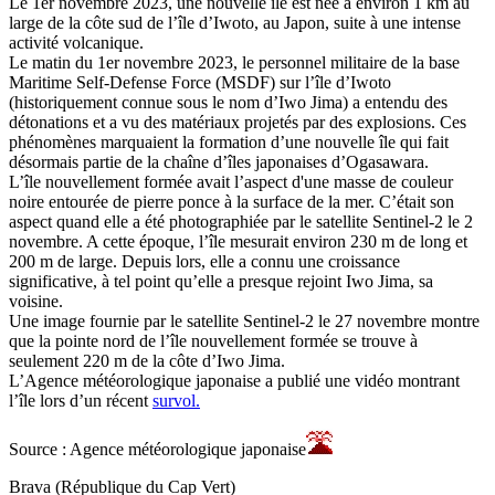
Le 1er novembre 2023, une nouvelle île est née à environ 1 km au
large de la côte sud de l’île d’Iwoto, au Japon, suite à une intense
activité volcanique.
Le matin du 1er novembre 2023, le personnel militaire de la base
Maritime Self-Defense Force (MSDF) sur l’île d’Iwoto
(historiquement connue sous le nom d’Iwo Jima) a entendu des
détonations et a vu des matériaux projetés par des explosions. Ces
phénomènes marquaient la formation d’une nouvelle île qui fait
désormais partie de la chaîne d’îles japonaises d’Ogasawara.
L’île nouvellement formée avait l’aspect d'une masse de couleur
noire entourée de pierre ponce à la surface de la mer. C’était son
aspect quand elle a été photographiée par le satellite Sentinel-2 le 2
novembre. A cette époque, l’île mesurait environ 230 m de long et
200 m de large. Depuis lors, elle a connu une croissance
significative, à tel point qu’elle a presque rejoint Iwo Jima, sa
voisine.
Une image fournie par le satellite Sentinel-2 le 27 novembre montre
que la pointe nord de l’île nouvellement formée se trouve à
seulement 220 m de la côte d’Iwo Jima.
L’Agence météorologique japonaise a publié une vidéo montrant
l’île lors d’un récent
survol.
Source : Agence météorologique japonaise
Brava (République du Cap Vert)