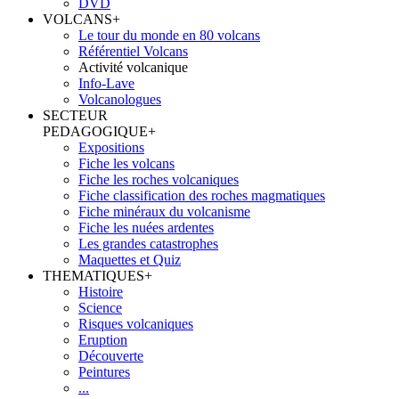
DVD
VOLCANS
+
Le tour du monde en 80 volcans
Référentiel Volcans
Activité volcanique
Info-Lave
Volcanologues
SECTEUR
PEDAGOGIQUE
+
Expositions
Fiche les volcans
Fiche les roches volcaniques
Fiche classification des roches magmatiques
Fiche minéraux du volcanisme
Fiche les nuées ardentes
Les grandes catastrophes
Maquettes et Quiz
THEMATIQUES
+
Histoire
Science
Risques volcaniques
Eruption
Découverte
Peintures
...