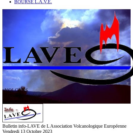
BOURSE L.A.V.E.
VOLCANS
/ Activité volcanique
L
'
A
ssociation
V
olcanologique
E
uropéenne
Bulletin info-LAVE de L Association Volcanologique Européenne
Vendredi 13 Octobre 2023