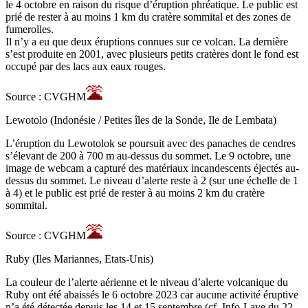
le 4 octobre en raison du risque d’éruption phréatique. Le public est
prié de rester à au moins 1 km du cratère sommital et des zones de
fumerolles.
Il n’y a eu que deux éruptions connues sur ce volcan. La dernière
s’est produite en 2001, avec plusieurs petits cratères dont le fond est
occupé par des lacs aux eaux rouges.
Source : CVGHM
Lewotolo (Indonésie / Petites îles de la Sonde, Ile de Lembata)
L’éruption du Lewotolok se poursuit avec des panaches de cendres
s’élevant de 200 à 700 m au-dessus du sommet. Le 9 octobre, une
image de webcam a capturé des matériaux incandescents éjectés au-
dessus du sommet. Le niveau d’alerte reste à 2 (sur une échelle de 1
à 4) et le public est prié de rester à au moins 2 km du cratère
sommital.
Source : CVGHM
Ruby (Iles Mariannes, Etats-Unis)
La couleur de l’alerte aérienne et le niveau d’alerte volcanique du
Ruby ont été abaissés le 6 octobre 2023 car aucune activité éruptive
n’a été détectée depuis les 14 et 15 septembre (cf. Info-Lave du 22