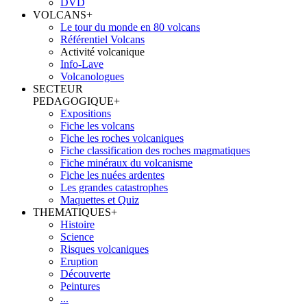
DVD
VOLCANS
+
Le tour du monde en 80 volcans
Référentiel Volcans
Activité volcanique
Info-Lave
Volcanologues
SECTEUR
PEDAGOGIQUE
+
Expositions
Fiche les volcans
Fiche les roches volcaniques
Fiche classification des roches magmatiques
Fiche minéraux du volcanisme
Fiche les nuées ardentes
Les grandes catastrophes
Maquettes et Quiz
THEMATIQUES
+
Histoire
Science
Risques volcaniques
Eruption
Découverte
Peintures
...