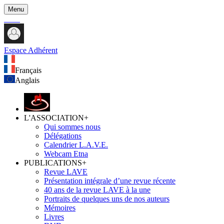
Menu
Espace Adhérent
Français
Anglais
L'ASSOCIATION
+
Qui sommes nous
Délégations
Calendrier L.A.V.E.
Webcam Etna
PUBLICATIONS
+
Revue LAVE
Présentation intégrale d’une revue récente
40 ans de la revue LAVE à la une
Portraits de quelques uns de nos auteurs
Mémoires
Livres