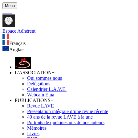
Menu
Espace Adhérent
Français
Anglais
L'ASSOCIATION
+
Qui sommes nous
Délégations
Calendrier L.A.V.E.
Webcam Etna
PUBLICATIONS
+
Revue LAVE
Présentation intégrale d’une revue récente
40 ans de la revue LAVE à la une
Portraits de quelques uns de nos auteurs
Mémoires
Livres