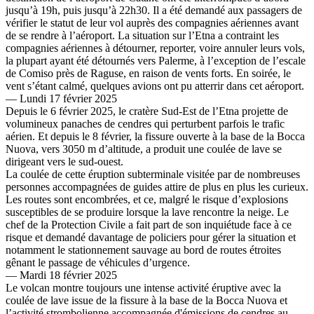
jusqu’à 19h, puis jusqu’à 22h30. Il a été demandé aux passagers de
vérifier le statut de leur vol auprès des compagnies aériennes avant
de se rendre à l’aéroport. La situation sur l’Etna a contraint les
compagnies aériennes à détourner, reporter, voire annuler leurs vols,
la plupart ayant été détournés vers Palerme, à l’exception de l’escale
de Comiso près de Raguse, en raison de vents forts. En soirée, le
vent s’étant calmé, quelques avions ont pu atterrir dans cet aéroport.
— Lundi 17 février 2025
Depuis le 6 février 2025, le cratère Sud-Est de l’Etna projette de
volumineux panaches de cendres qui perturbent parfois le trafic
aérien. Et depuis le 8 février, la fissure ouverte à la base de la Bocca
Nuova, vers 3050 m d’altitude, a produit une coulée de lave se
dirigeant vers le sud-ouest.
La coulée de cette éruption subterminale visitée par de nombreuses
personnes accompagnées de guides attire de plus en plus les curieux.
Les routes sont encombrées, et ce, malgré le risque d’explosions
susceptibles de se produire lorsque la lave rencontre la neige. Le
chef de la Protection Civile a fait part de son inquiétude face à ce
risque et demandé davantage de policiers pour gérer la situation et
notamment le stationnement sauvage au bord de routes étroites
gênant le passage de véhicules d’urgence.
— Mardi 18 février 2025
Le volcan montre toujours une intense activité éruptive avec la
coulée de lave issue de la fissure à la base de la Bocca Nuova et
l’activité strombolienne accompagnée d'émissions de cendres au