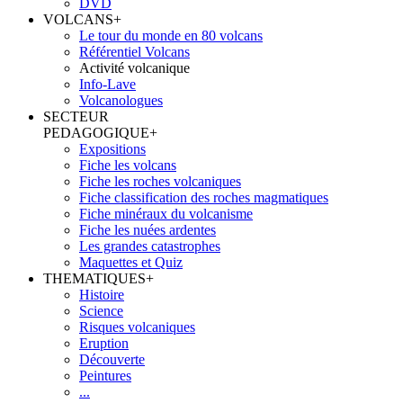
DVD
VOLCANS
+
Le tour du monde en 80 volcans
Référentiel Volcans
Activité volcanique
Info-Lave
Volcanologues
SECTEUR
PEDAGOGIQUE
+
Expositions
Fiche les volcans
Fiche les roches volcaniques
Fiche classification des roches magmatiques
Fiche minéraux du volcanisme
Fiche les nuées ardentes
Les grandes catastrophes
Maquettes et Quiz
THEMATIQUES
+
Histoire
Science
Risques volcaniques
Eruption
Découverte
Peintures
...