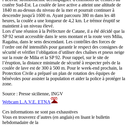
cratère Sud-Est. La coulée de lave active a atteint une altitude de
1840 m au-dessus du niveau de la mer et pourrait continuer à
descendre jusqu'à 1600 m. Ayant parcouru 380 m dans les 48
heures, la coulée a une longueur de 4,2 km. Le trémor éruptif se
maintient à un niveau élevé.
Lors d’une réunion à la Préfecture de Catane, il a été décidé que la
SP 92 serait accessible dans le sens montant et la route vers Milia,
Ragalna, dans le sens descendant. Les contrôles des forces de
l’ordre ont été intensifiés pour garantir le respect des consignes de
sécurité et vérifier l’obligation d’utiliser des chaînes et pneus neige
sur la route de Milia et la SP 92. Pour rappel, sur le site de
l’éruption, la distance minimale de sécurité à respecter près de la
coulée de lave est de 300 à 500 m. Pour le week-end prochain, la
Protection Civile a préparé un plan de rotation des équipes de
bénévoles pour assister la population et aider la police à protéger la
zone.
Source : Presse sicilienne, INGV
Webcam L.A.V.E. ETNA
Ces informations ne sont pas exhaustives
Vous en trouverez d’autres (en anglais) en lisant le bulletin
hebdomadaire de la