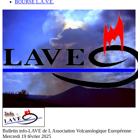
BOURSE L.A.V.E.
VOLCANS
/ Activité volcanique
L
'
A
ssociation
V
olcanologique
E
uropéenne
Bulletin info-LAVE de L Association Volcanologique Européenne
Mercredi 19 février 2025