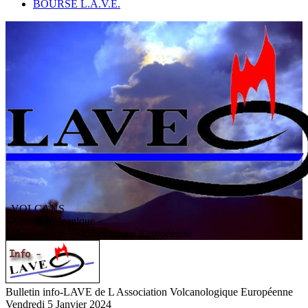
BOURSE L.A.V.E.
VOLCANS
/ Activité volcanique
L
'
A
ssociation
V
olcanologique
E
uropéenne
Bulletin info-LAVE de L Association Volcanologique Européenne
Vendredi 5 Janvier 2024