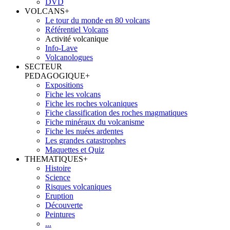
DVD
VOLCANS
+
Le tour du monde en 80 volcans
Référentiel Volcans
Activité volcanique
Info-Lave
Volcanologues
SECTEUR
PEDAGOGIQUE
+
Expositions
Fiche les volcans
Fiche les roches volcaniques
Fiche classification des roches magmatiques
Fiche minéraux du volcanisme
Fiche les nuées ardentes
Les grandes catastrophes
Maquettes et Quiz
THEMATIQUES
+
Histoire
Science
Risques volcaniques
Eruption
Découverte
Peintures
...