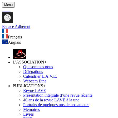
Menu
Espace Adhérent
Français
Anglais
L'ASSOCIATION
+
Qui sommes nous
Délégations
Calendrier L.A.V.E.
Webcam Etna
PUBLICATIONS
+
Revue LAVE
Présentation intégrale d’une revue récente
40 ans de la revue LAVE à la une
Portraits de quelques uns de nos auteurs
Mémoires
Livres