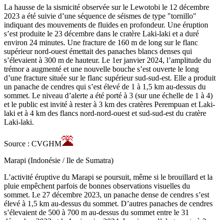
La hausse de la sismicité observée sur le Lewotobi le 12 décembre
2023 a été suivie d’une séquence de séismes de type "tornillo"
indiquant des mouvements de fluides en profondeur. Une éruption
s’est produite le 23 décembre dans le cratère Laki-laki et a duré
environ 24 minutes. Une fracture de 160 m de long sur le flanc
supérieur nord-ouest émettait des panaches blancs denses qui
s’élevaient à 300 m de hauteur. Le 1er janvier 2024, l’amplitude du
trémor a augmenté et une nouvelle bouche s’est ouverte le long
d’une fracture située sur le flanc supérieur sud-sud-est. Elle a produit
un panache de cendres qui s’est élevé de 1 à 1,5 km au-dessus du
sommet. Le niveau d’alerte a été porté à 3 (sur une échelle de 1 à 4)
et le public est invité à rester à 3 km des cratères Perempuan et Laki-
laki et à 4 km des flancs nord-nord-ouest et sud-sud-est du cratère
Laki-laki.
Source : CVGHM
Marapi (Indonésie / Ile de Sumatra)
L’activité éruptive du Marapi se poursuit, même si le brouillard et la
pluie empêchent parfois de bonnes observations visuelles du
sommet. Le 27 décembre 2023, un panache dense de cendres s’est
élevé à 1,5 km au-dessus du sommet. D’autres panaches de cendres
s’élevaient de 500 à 700 m au-dessus du sommet entre le 31