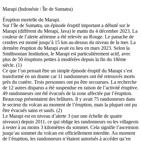
Marapi (Indonésie / Île de Sumatra)
Éruption mortelle du Marapi.
Sur l’île de Sumatra, un épisode éruptif important a débuté sur le
Marapi (différent du Merapi, Java) le matin du 4 décembre 2023. La
couleur de l’alerte aérienne a été relevée au Rouge. Le panache de
cendres est monté jusqu’à 15 km au-dessus du niveau de la mer. La
dernière éruption du Marapi avait eu lieu en mars 2023. Selon la
Smithsonian Institution, le Marapi est particulièrement actif, avec
plus de 50 éruptions petites à modérées depuis la fin du 18ème
siècle. (1)
Ce que l’on pensait être un simple épisode éruptif du Marapi s’est
transformé en un drame car 11 randonneurs ont été retrouvés morts
près du cratère. Trois personnes ont pu être secourues. La recherche
de 12 autres disparus a été suspendue en raison de l’activité éruptive.
49 randonneurs ont été évacués de la zone affectée par l’éruption.
Beaucoup présentaient des brûlures. Il y avait 75 randonneurs dans
le secteur du volcan au moment de l’éruption, mais la plupart ont pu
être évacués sains et saufs. (2)
Le Marapi est en niveau d’alerte 3 (sur une échelle de quatre
niveaux) depuis 2011, ce qui oblige les randonneurs ou les villageois
à rester à au moins 3 kilomètres du sommet. Cela signifie l’ascension
jusqu’au sommet du volcan est officiellement interdite. Au moment
de l’éruption, les randonneurs n’étaient autorisés à accéder qu’en