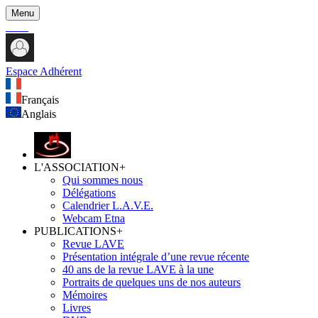
Menu
Espace Adhérent
Français
Anglais
L'ASSOCIATION
+
Qui sommes nous
Délégations
Calendrier L.A.V.E.
Webcam Etna
PUBLICATIONS
+
Revue LAVE
Présentation intégrale d’une revue récente
40 ans de la revue LAVE à la une
Portraits de quelques uns de nos auteurs
Mémoires
Livres