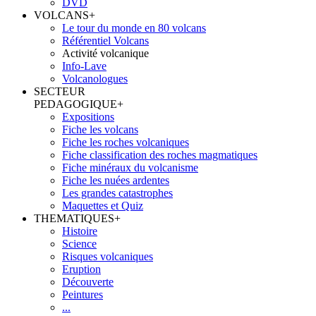
DVD
VOLCANS
+
Le tour du monde en 80 volcans
Référentiel Volcans
Activité volcanique
Info-Lave
Volcanologues
SECTEUR
PEDAGOGIQUE
+
Expositions
Fiche les volcans
Fiche les roches volcaniques
Fiche classification des roches magmatiques
Fiche minéraux du volcanisme
Fiche les nuées ardentes
Les grandes catastrophes
Maquettes et Quiz
THEMATIQUES
+
Histoire
Science
Risques volcaniques
Eruption
Découverte
Peintures
...