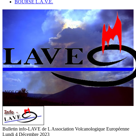
BOURSE L.A.V.E.
VOLCANS
/ Activité volcanique
L
'
A
ssociation
V
olcanologique
E
uropéenne
Bulletin info-LAVE de L Association Volcanologique Européenne
Lundi 4 Décembre 2023