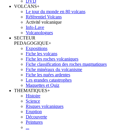
DVD
VOLCANS
+
Le tour du monde en 80 volcans
Référentiel Volcans
Activité volcanique
Info-Lave
Volcanologues
SECTEUR
PEDAGOGIQUE
+
Expositions
Fiche les volcans
Fiche les roches volcaniques
Fiche classification des roches magmatiques
Fiche minéraux du volcanisme
Fiche les nuées ardentes
Les grandes catastrophes
Maquettes et Quiz
THEMATIQUES
+
Histoire
Science
Risques volcaniques
Eruption
Découverte
Peintures
...