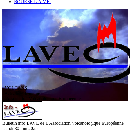
BOURSE L.A.V.E.
VOLCANS
/ Activité volcanique
L
'
A
ssociation
V
olcanologique
E
uropéenne
Bulletin info-LAVE de L Association Volcanologique Européenne
Lundi 30 juin 2025