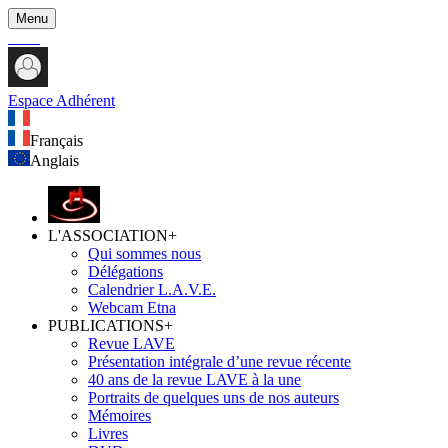
Menu
Espace Adhérent
Français
Anglais
L'ASSOCIATION
+
Qui sommes nous
Délégations
Calendrier L.A.V.E.
Webcam Etna
PUBLICATIONS
+
Revue LAVE
Présentation intégrale d’une revue récente
40 ans de la revue LAVE à la une
Portraits de quelques uns de nos auteurs
Mémoires
Livres