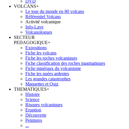
DVD
VOLCANS
+
Le tour du monde en 80 volcans
Référentiel Volcans
Activité volcanique
Info-Lave
Volcanologues
SECTEUR
PEDAGOGIQUE
+
Expositions
Fiche les volcans
Fiche les roches volcaniques
Fiche classification des roches magmatiques
Fiche minéraux du volcanisme
Fiche les nuées ardentes
Les grandes catastrophes
Maquettes et Quiz
THEMATIQUES
+
Histoire
Science
Risques volcaniques
Eruption
Découverte
Peintures
...