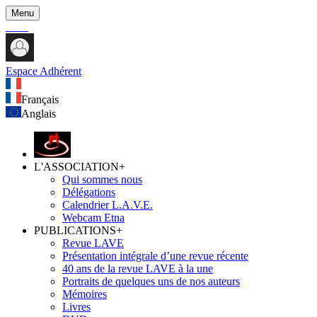
Menu
Espace Adhérent
Français
Anglais
L'ASSOCIATION
+
Qui sommes nous
Délégations
Calendrier L.A.V.E.
Webcam Etna
PUBLICATIONS
+
Revue LAVE
Présentation intégrale d’une revue récente
40 ans de la revue LAVE à la une
Portraits de quelques uns de nos auteurs
Mémoires
Livres