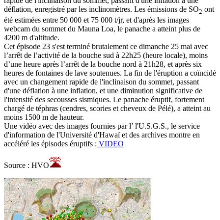
rapide de l'inclinaison du sommet, passant d'une inflation à une
déflation, enregistré par les inclinomètres. Les émissions de SO
ont
2
été estimées entre 50 000 et 75 000 t/jr, et d'après les images
webcam du sommet du Mauna Loa, le panache a atteint plus de
4200 m d'altitude.
Cet épisode 23 s'est terminé brutalement ce dimanche 25 mai avec
l’arrêt de l’activité de la bouche sud à 22h25 (heure locale), moins
d’une heure après l’arrêt de la bouche nord à 21h28, et après six
heures de fontaines de lave soutenues. La fin de l'éruption a coïncidé
avec un changement rapide de l'inclinaison du sommet, passant
d'une déflation à une inflation, et une diminution significative de
l'intensité des secousses sismiques. Le panache éruptif, fortement
chargé de téphras (cendres, scories et cheveux de Pélé), a atteint au
moins 1500 m de hauteur.
Une vidéo avec des images fournies par l’ l'U.S.G.S., le service
d'information de l'Université d'Hawaï et des archives montre en
accéléré les épisodes éruptifs :
VIDEO
Source : HVO