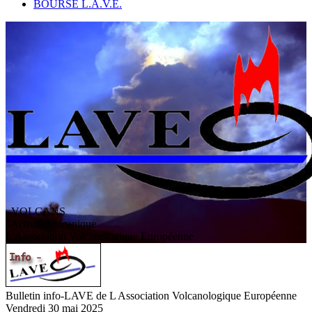
BOURSE L.A.V.E.
VOLCANS
/ Activité volcanique
L
'
A
ssociation
V
olcanologique
E
uropéenne
Bulletin info-LAVE de L Association Volcanologique Européenne
Vendredi 30 mai 2025