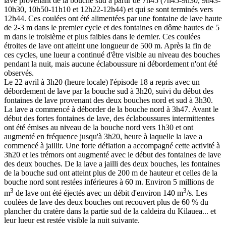
lave provenant de la bouche sud à partir de 7h45 (7h45-9h30, 9h43-
10h30, 10h50-11h10 et 12h22-12h44) et qui se sont terminés vers
12h44. Ces coulées ont été alimentées par une fontaine de lave haute
de 2-3 m dans le premier cycle et des fontaines en dôme hautes de 5
m dans le troisième et plus faibles dans le dernier. Ces coulées
étroites de lave ont atteint une longueur de 500 m. Après la fin de
ces cycles, une lueur a continué d'être visible au niveau des bouches
pendant la nuit, mais aucune éclaboussure ni débordement n'ont été
observés.
Le 22 avril à 3h20 (heure locale) l'épisode 18 a repris avec un
débordement de lave par la bouche sud à 3h20, suivi du début des
fontaines de lave provenant des deux bouches nord et sud à 3h30.
La lave a commencé à déborder de la bouche nord à 3h47. Avant le
début des fortes fontaines de lave, des éclaboussures intermittentes
ont été émises au niveau de la bouche nord vers 1h30 et ont
augmenté en fréquence jusqu'à 3h20, heure à laquelle la lave a
commencé à jaillir. Une forte déflation a accompagné cette activité à
3h20 et les trémors ont augmenté avec le début des fontaines de lave
des deux bouches. De la lave a jailli des deux bouches, les fontaines
de la bouche sud ont atteint plus de 200 m de hauteur et celles de la
bouche nord sont restées inférieures à 60 m. Environ 5 millions de
3
3
m
de lave ont été éjectés avec un débit d'environ 140 m
/s. Les
coulées de lave des deux bouches ont recouvert plus de 60 % du
plancher du cratère dans la partie sud de la caldeira du Kilauea... et
leur lueur est restée visible la nuit suivante.