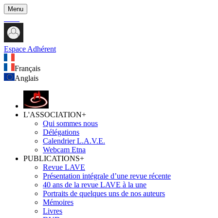
Menu
Espace Adhérent
Français
Anglais
L'ASSOCIATION
+
Qui sommes nous
Délégations
Calendrier L.A.V.E.
Webcam Etna
PUBLICATIONS
+
Revue LAVE
Présentation intégrale d’une revue récente
40 ans de la revue LAVE à la une
Portraits de quelques uns de nos auteurs
Mémoires
Livres