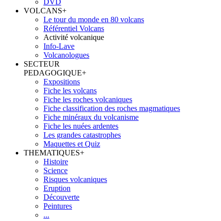
DVD
VOLCANS
+
Le tour du monde en 80 volcans
Référentiel Volcans
Activité volcanique
Info-Lave
Volcanologues
SECTEUR
PEDAGOGIQUE
+
Expositions
Fiche les volcans
Fiche les roches volcaniques
Fiche classification des roches magmatiques
Fiche minéraux du volcanisme
Fiche les nuées ardentes
Les grandes catastrophes
Maquettes et Quiz
THEMATIQUES
+
Histoire
Science
Risques volcaniques
Eruption
Découverte
Peintures
...