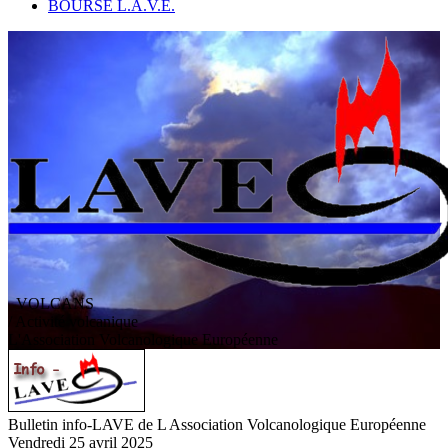
BOURSE L.A.V.E.
VOLCANS
/ Activité volcanique
L
'
A
ssociation
V
olcanologique
E
uropéenne
Bulletin info-LAVE de L Association Volcanologique Européenne
Vendredi 25 avril 2025