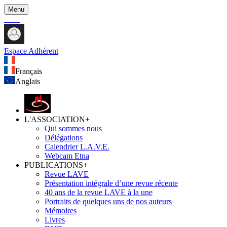
Menu
Espace Adhérent
Français
Anglais
L'ASSOCIATION
+
Qui sommes nous
Délégations
Calendrier L.A.V.E.
Webcam Etna
PUBLICATIONS
+
Revue LAVE
Présentation intégrale d’une revue récente
40 ans de la revue LAVE à la une
Portraits de quelques uns de nos auteurs
Mémoires
Livres