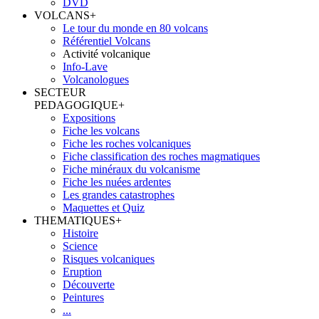
DVD
VOLCANS
+
Le tour du monde en 80 volcans
Référentiel Volcans
Activité volcanique
Info-Lave
Volcanologues
SECTEUR
PEDAGOGIQUE
+
Expositions
Fiche les volcans
Fiche les roches volcaniques
Fiche classification des roches magmatiques
Fiche minéraux du volcanisme
Fiche les nuées ardentes
Les grandes catastrophes
Maquettes et Quiz
THEMATIQUES
+
Histoire
Science
Risques volcaniques
Eruption
Découverte
Peintures
...