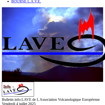
BOURSE L.A.V.E.
VOLCANS
/ Activité volcanique
L
'
A
ssociation
V
olcanologique
E
uropéenne
Bulletin info-LAVE de L Association Volcanologique Européenne
Vendredi 4 juillet 2025