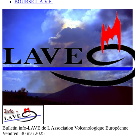
BOURSE L.A.V.E.
VOLCANS
/ Activité volcanique
L
'
A
ssociation
V
olcanologique
E
uropéenne
Bulletin info-LAVE de L Association Volcanologique Européenne
Vendredi 30 mai 2025