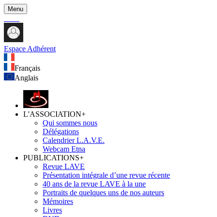
Menu
Espace Adhérent
Français
Anglais
L'ASSOCIATION
+
Qui sommes nous
Délégations
Calendrier L.A.V.E.
Webcam Etna
PUBLICATIONS
+
Revue LAVE
Présentation intégrale d’une revue récente
40 ans de la revue LAVE à la une
Portraits de quelques uns de nos auteurs
Mémoires
Livres