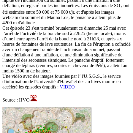
rapide de l'inclinaison du sommet, passant d'une inflation à une
déflation, enregistré par les inclinomètres. Les émissions de SO
ont
2
été estimées entre 50 000 et 75 000 t/jr, et d'après les images
webcam du sommet du Mauna Loa, le panache a atteint plus de
4200 m d'altitude.
Cet épisode 23 s'est terminé brutalement ce dimanche 25 mai avec
l’arrêt de l’activité de la bouche sud à 22h25 (heure locale), moins
d’une heure après l’arrêt de la bouche nord à 21h28, et après six
heures de fontaines de lave soutenues. La fin de l'éruption a coïncidé
avec un changement rapide de l'inclinaison du sommet, passant
d'une déflation à une inflation, et une diminution significative de
l'intensité des secousses sismiques. Le panache éruptif, fortement
chargé de téphras (cendres, scories et cheveux de Pélé), a atteint au
moins 1500 m de hauteur.
Une vidéo avec des images fournies par l’ l'U.S.G.S., le service
d'information de l'Université d'Hawaï et des archives montre en
accéléré les épisodes éruptifs :
VIDEO
Source : HVO