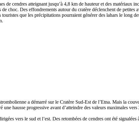
hes de cendres atteignant jusqu’à 4,8 km de hauteur et des matériaux in
de choc. Des effondrements autour du cratère déclenchent de petites av
t les touristes que les précipitations pourraient générer des lahars le lo
n.
strombolienne a démarré sur le Cratère Sud-Est de l’Etna. Mais la couv
 une hausse progressive avant d’atteindre des valeurs maximales vers 
dirigées vers le sud et l’est. Des retombées de cendres ont été signalées 