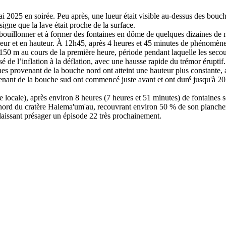
ai 2025 en soirée. Peu après, une lueur était visible au-dessus des bou
gne que la lave était proche de la surface.
ouillonner et à former des fontaines en dôme de quelques dizaines de mè
ur et en hauteur. À 12h45, après 4 heures et 45 minutes de phénomènes d
150 m au cours de la première heure, période pendant laquelle les seco
de l’inflation à la déflation, avec une hausse rapide du trémor éruptif.
aines provenant de la bouche nord ont atteint une hauteur plus constant
ant de la bouche sud ont commencé juste avant et ont duré jusqu'à 20h3
ocale), après environ 8 heures (7 heures et 51 minutes) de fontaines s
 nord du cratère Halema'um'au, recouvrant environ 50 % de son plancher
, laissant présager un épisode 22 très prochainement.