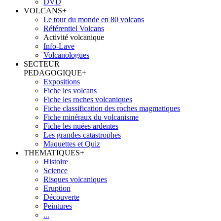
DVD
VOLCANS
+
Le tour du monde en 80 volcans
Référentiel Volcans
Activité volcanique
Info-Lave
Volcanologues
SECTEUR
PEDAGOGIQUE
+
Expositions
Fiche les volcans
Fiche les roches volcaniques
Fiche classification des roches magmatiques
Fiche minéraux du volcanisme
Fiche les nuées ardentes
Les grandes catastrophes
Maquettes et Quiz
THEMATIQUES
+
Histoire
Science
Risques volcaniques
Eruption
Découverte
Peintures
...