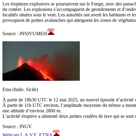
Les éruptions explosives se poursuivent sur le Fuego, avec des panac
du cratère. Les explosions s’accompagnent de grondements et d’ondes 
localités situées sous le vent. Les autorités ont averti les habitants e
provoquent de petites avalanches qui atteignent les zones de végétatio
Source : INSIVUMEH
Etna (Italie, Sicile)
À partir de 18h30 UTC le 12 mai 2025, un nouvel épisode d’activité 
À partir de 11h UTC environ, l’amplitude moyenne du trémor a montré
une altitude d’environ 2800 m.
L’activité éruptive a alimenté deux petites coulées de lave qui se sont 
Source : INGV
Webcam L.A.V.E. ETNA