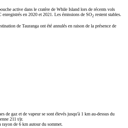
ouche active dans le cratère de While Island lors de récents vols
°C enregistrés en 2020 et 2021. Les émissions de SO
restent stables.
2
tination de Tauranga ont été annulés en raison de la présence de
es de gaz et de vapeur se sont élevés jusqu'à 1 km au-dessus du
enne 211 t/jr.
d'un rayon de 6 km autour du sommet.