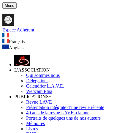
Menu
Espace Adhérent
Français
Anglais
L'ASSOCIATION
+
Qui sommes nous
Délégations
Calendrier L.A.V.E.
Webcam Etna
PUBLICATIONS
+
Revue LAVE
Présentation intégrale d’une revue récente
40 ans de la revue LAVE à la une
Portraits de quelques uns de nos auteurs
Mémoires
Livres