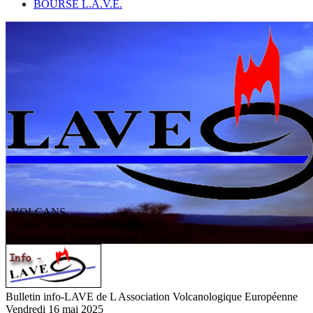
BOURSE L.A.V.E.
VOLCANS
/ Activité volcanique
L
'
A
ssociation
V
olcanologique
E
uropéenne
Bulletin info-LAVE de L Association Volcanologique Européenne
Vendredi 16 mai 2025