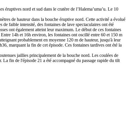
ches éruptives nord et sud dans le cratère de l’Halema’uma’u. Le 10
tres de hauteur dans la bouche éruptive nord. Cette activité a évolué
e faible intensité, des fontaines de lave spectaculaires ont été
usses ont également atteint leur maximum. Le début de ces fontaines
 Entre 14h et 16h environ, les fontaines ont oscillé entre 60 et 150 m
e, atteignant probablement en moyenne 120 m de hauteur, jusqu'à leur
6, marquant la fin de cet épisode. Ces fontaines tardives ont été la
outenues jaillies principalement de la bouche nord. Les coulées de
. La fin de l'épisode 21 a été accompagné du passage rapide du tilt