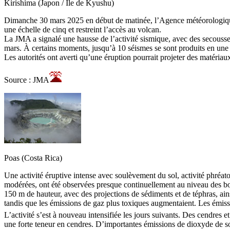
Kirishima (Japon / Île de Kyushu)
Dimanche 30 mars 2025 en début de matinée, l’Agence météorologique
une échelle de cinq et restreint l’accès au volcan.
La JMA a signalé une hausse de l’activité sismique, avec des secousses 
mars. À certains moments, jusqu’à 10 séismes se sont produits en une 
Les autorités ont averti qu’une éruption pourrait projeter des matériau
Source : JMA
Poas (Costa Rica)
Une activité éruptive intense avec soulèvement du sol, activité phréa
modérées, ont été observées presque continuellement au niveau des bou
150 m de hauteur, avec des projections de sédiments et de téphras, ain
tandis que les émissions de gaz plus toxiques augmentaient. Les émis
L’activité s’est à nouveau intensifiée les jours suivants. Des cendres
une forte teneur en cendres. D’importantes émissions de dioxyde de so