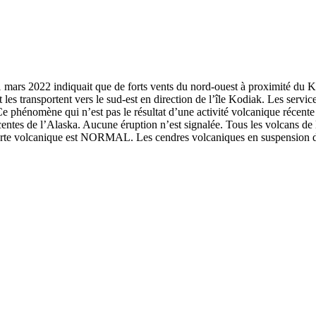
rs 2022 indiquait que de forts vents du nord-ouest à proximité du Ka
es transportent vers le sud-est en direction de l’île Kodiak. Les service
phénomène qui n’est pas le résultat d’une activité volcanique récente s
écentes de l’Alaska. Aucune éruption n’est signalée. Tous les volcans d
lerte volcanique est NORMAL. Les cendres volcaniques en suspension dan