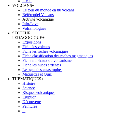
DVD
VOLCANS
+
Le tour du monde en 80 volcans
Référentiel Volcans
Activité volcanique
Info-Lave
Volcanologues
SECTEUR
PEDAGOGIQUE
+
Expositions
Fiche les volcans
Fiche les roches volcaniques
Fiche classification des roches magmatiques
Fiche minéraux du volcanisme
Fiche les nuées ardentes
Les grandes catastrophes
Maquettes et Quiz
THEMATIQUES
+
Histoire
Science
Risques volcaniques
Eruption
Découverte
Peintures
...