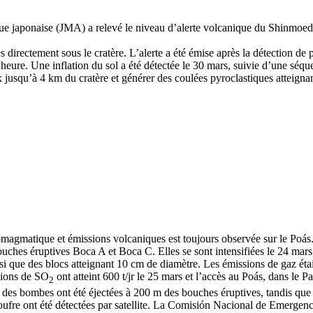
 japonaise (JMA) a relevé le niveau d’alerte volcanique du Shinmoeda
directement sous le cratère. L’alerte a été émise après la détection de 
heure. Une inflation du sol a été détectée le 30 mars, suivie d’une sé
x jusqu’à 4 km du cratère et générer des coulées pyroclastiques atteigna
tomagmatique et émissions volcaniques est toujours observée sur le Poá
ches éruptives Boca A et Boca C. Elles se sont intensifiées le 24 mars
si que des blocs atteignant 10 cm de diamètre. Les émissions de gaz éta
sions de SO
ont atteint 600 t/jr le 25 mars et l’accès au Poás, dans le Pa
2
 et des bombes ont été éjectées à 200 m des bouches éruptives, tandis qu
ufre ont été détectées par satellite. La Comisión Nacional de Emergenci