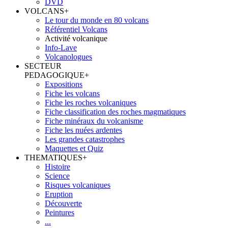
DVD
VOLCANS
+
Le tour du monde en 80 volcans
Référentiel Volcans
Activité volcanique
Info-Lave
Volcanologues
SECTEUR
PEDAGOGIQUE
+
Expositions
Fiche les volcans
Fiche les roches volcaniques
Fiche classification des roches magmatiques
Fiche minéraux du volcanisme
Fiche les nuées ardentes
Les grandes catastrophes
Maquettes et Quiz
THEMATIQUES
+
Histoire
Science
Risques volcaniques
Eruption
Découverte
Peintures
...