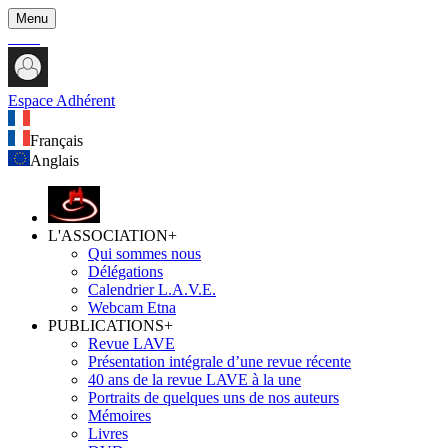
Menu
Espace Adhérent
Français
Anglais
L'ASSOCIATION
+
Qui sommes nous
Délégations
Calendrier L.A.V.E.
Webcam Etna
PUBLICATIONS
+
Revue LAVE
Présentation intégrale d’une revue récente
40 ans de la revue LAVE à la une
Portraits de quelques uns de nos auteurs
Mémoires
Livres