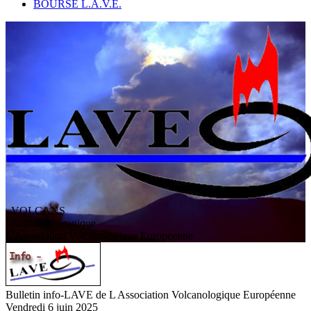
BOURSE L.A.V.E.
VOLCANS
/ Activité volcanique
L
'
A
ssociation
V
olcanologique
E
uropéenne
Bulletin info-LAVE de L Association Volcanologique Européenne
Vendredi 6 juin 2025