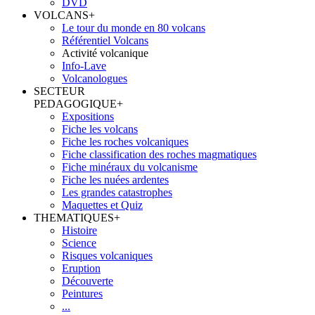
DVD
VOLCANS
+
Le tour du monde en 80 volcans
Référentiel Volcans
Activité volcanique
Info-Lave
Volcanologues
SECTEUR
PEDAGOGIQUE
+
Expositions
Fiche les volcans
Fiche les roches volcaniques
Fiche classification des roches magmatiques
Fiche minéraux du volcanisme
Fiche les nuées ardentes
Les grandes catastrophes
Maquettes et Quiz
THEMATIQUES
+
Histoire
Science
Risques volcaniques
Eruption
Découverte
Peintures
...