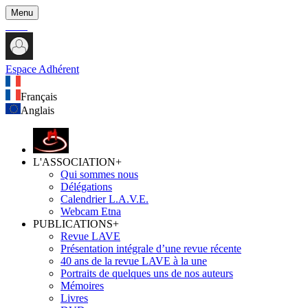
Menu
Espace Adhérent
Français
Anglais
L'ASSOCIATION
+
Qui sommes nous
Délégations
Calendrier L.A.V.E.
Webcam Etna
PUBLICATIONS
+
Revue LAVE
Présentation intégrale d’une revue récente
40 ans de la revue LAVE à la une
Portraits de quelques uns de nos auteurs
Mémoires
Livres