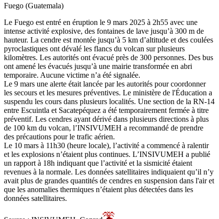
Fuego (Guatemala)
Le Fuego est entré en éruption le 9 mars 2025 à 2h55 avec une
intense activité explosive, des fontaines de lave jusqu’à 300 m de
hauteur. La cendre est montée jusqu’à 5 km d’altitude et des coulées
pyroclastiques ont dévalé les flancs du volcan sur plusieurs
kilomètres. Les autorités ont évacué près de 300 personnes. Des bus
ont amené les évacués jusqu’à une mairie transformée en abri
temporaire. Aucune victime n’a été signalée.
Le 9 mars une alerte était lancée par les autorités pour coordonner
les secours et les mesures préventives. Le ministère de l'Éducation a
suspendu les cours dans plusieurs localités. Une section de la RN-14
entre Escuintla et Sacatepéquez a été temporairement fermée à titre
préventif. Les cendres ayant dérivé dans plusieurs directions à plus
de 100 km du volcan, l’INSIVUMEH a recommandé de prendre
des précautions pour le trafic aérien.
Le 10 mars à 11h30 (heure locale), l’activité a commencé à ralentir
et les explosions n’étaient plus continues. L’INSIVUMEH a publié
un rapport à 18h indiquant que l’activité et la sismicité étaient
revenues à la normale. Les données satellitaires indiquaient qu’il n’y
avait plus de grandes quantités de cendres en suspension dans l'air et
que les anomalies thermiques n’étaient plus détectées dans les
données satellitaires.