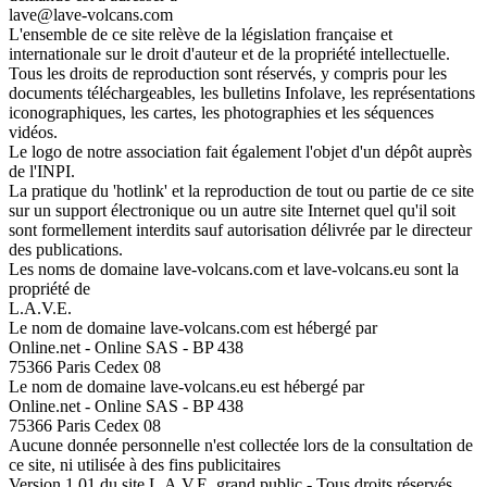
lave@lave-volcans.com
L'ensemble de ce site relève de la législation française et
internationale sur le droit d'auteur et de la propriété intellectuelle.
Tous les droits de reproduction sont réservés, y compris pour les
documents téléchargeables, les bulletins Infolave, les représentations
iconographiques, les cartes, les photographies et les séquences
vidéos.
Le logo de notre association fait également l'objet d'un dépôt auprès
de l'INPI.
La pratique du 'hotlink' et la reproduction de tout ou partie de ce site
sur un support électronique ou un autre site Internet quel qu'il soit
sont formellement interdits sauf autorisation délivrée par le directeur
des publications.
Les noms de domaine lave-volcans.com et lave-volcans.eu sont la
propriété de
L.A.V.E.
Le nom de domaine lave-volcans.com est hébergé par
Online.net - Online SAS - BP 438
75366 Paris Cedex 08
Le nom de domaine lave-volcans.eu est hébergé par
Online.net - Online SAS - BP 438
75366 Paris Cedex 08
Aucune donnée personnelle n'est collectée lors de la consultation de
ce site, ni utilisée à des fins publicitaires
Version 1.01 du site L.A.V.E. grand public - Tous droits réservés