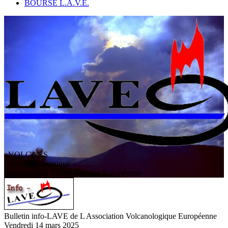
BOURSE L.A.V.E.
VOLCANS
/ Activité volcanique
L
'
A
ssociation
V
olcanologique
E
uropéenne
Bulletin info-LAVE de L Association Volcanologique Européenne
Vendredi 14 mars 2025