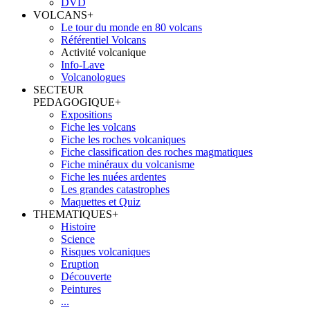
DVD
VOLCANS
+
Le tour du monde en 80 volcans
Référentiel Volcans
Activité volcanique
Info-Lave
Volcanologues
SECTEUR
PEDAGOGIQUE
+
Expositions
Fiche les volcans
Fiche les roches volcaniques
Fiche classification des roches magmatiques
Fiche minéraux du volcanisme
Fiche les nuées ardentes
Les grandes catastrophes
Maquettes et Quiz
THEMATIQUES
+
Histoire
Science
Risques volcaniques
Eruption
Découverte
Peintures
...