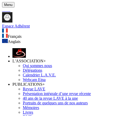
Menu
Espace Adhérent
Français
Anglais
L'ASSOCIATION
+
Qui sommes nous
Délégations
Calendrier L.A.V.E.
Webcam Etna
PUBLICATIONS
+
Revue LAVE
Présentation intégrale d’une revue récente
40 ans de la revue LAVE à la une
Portraits de quelques uns de nos auteurs
Mémoires
Livres