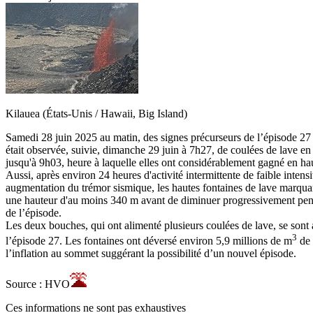
Kilauea (États-Unis / Hawaii, Big Island)
Samedi 28 juin 2025 au matin, des signes précurseurs de l’épisode 27 d
était observée, suivie, dimanche 29 juin à 7h27, de coulées de lave e
jusqu'à 9h03, heure à laquelle elles ont considérablement gagné en hau
Aussi, après environ 24 heures d'activité intermittente de faible inten
augmentation du trémor sismique, les hautes fontaines de lave marquant 
une hauteur d'au moins 340 m avant de diminuer progressivement pendan
de l’épisode.
Les deux bouches, qui ont alimenté plusieurs coulées de lave, se sont 
3
l’épisode 27. Les fontaines ont déversé environ 5,9 millions de m
de 
l’inflation au sommet suggérant la possibilité d’un nouvel épisode.
Source : HVO
Ces informations ne sont pas exhaustives