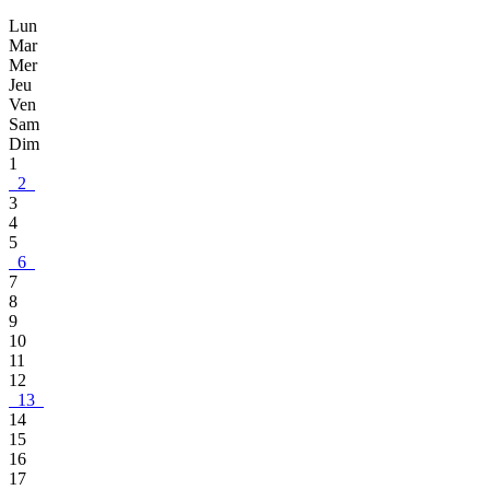
Lun
Mar
Mer
Jeu
Ven
Sam
Dim
1
2
3
4
5
6
7
8
9
10
11
12
13
14
15
16
17