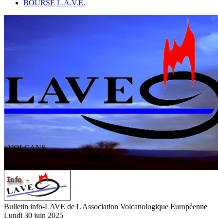
BOURSE L.A.V.E.
VOLCANS
/ Activité volcanique
L
'
A
ssociation
V
olcanologique
E
uropéenne
Bulletin info-LAVE de L Association Volcanologique Européenne
Lundi 30 juin 2025