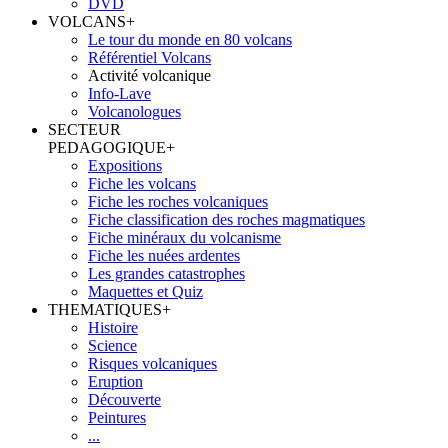
DVD
VOLCANS
+
Le tour du monde en 80 volcans
Référentiel Volcans
Activité volcanique
Info-Lave
Volcanologues
SECTEUR
PEDAGOGIQUE
+
Expositions
Fiche les volcans
Fiche les roches volcaniques
Fiche classification des roches magmatiques
Fiche minéraux du volcanisme
Fiche les nuées ardentes
Les grandes catastrophes
Maquettes et Quiz
THEMATIQUES
+
Histoire
Science
Risques volcaniques
Eruption
Découverte
Peintures
...