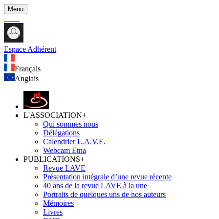
Menu
Espace Adhérent
Français
Anglais
L'ASSOCIATION
+
Qui sommes nous
Délégations
Calendrier L.A.V.E.
Webcam Etna
PUBLICATIONS
+
Revue LAVE
Présentation intégrale d’une revue récente
40 ans de la revue LAVE à la une
Portraits de quelques uns de nos auteurs
Mémoires
Livres