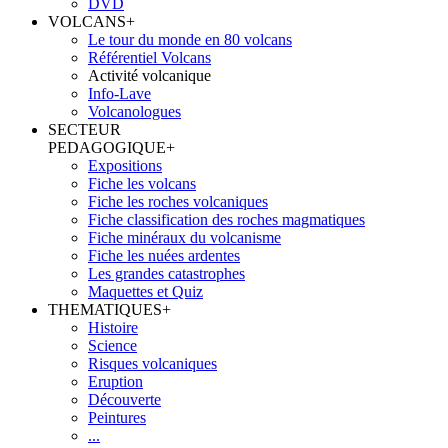
DVD
VOLCANS
+
Le tour du monde en 80 volcans
Référentiel Volcans
Activité volcanique
Info-Lave
Volcanologues
SECTEUR
PEDAGOGIQUE
+
Expositions
Fiche les volcans
Fiche les roches volcaniques
Fiche classification des roches magmatiques
Fiche minéraux du volcanisme
Fiche les nuées ardentes
Les grandes catastrophes
Maquettes et Quiz
THEMATIQUES
+
Histoire
Science
Risques volcaniques
Eruption
Découverte
Peintures
...