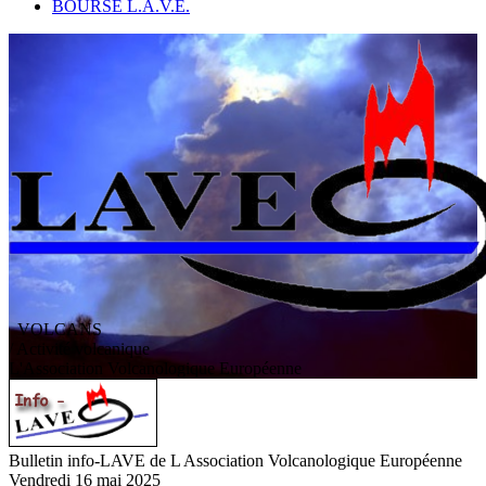
BOURSE L.A.V.E.
VOLCANS
/ Activité volcanique
L
'
A
ssociation
V
olcanologique
E
uropéenne
Bulletin info-LAVE de L Association Volcanologique Européenne
Vendredi 16 mai 2025