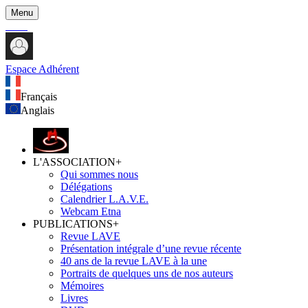
Menu
Espace Adhérent
Français
Anglais
L'ASSOCIATION
+
Qui sommes nous
Délégations
Calendrier L.A.V.E.
Webcam Etna
PUBLICATIONS
+
Revue LAVE
Présentation intégrale d’une revue récente
40 ans de la revue LAVE à la une
Portraits de quelques uns de nos auteurs
Mémoires
Livres