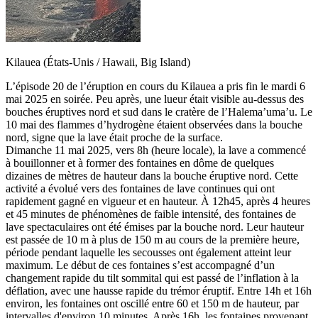
Kilauea (États-Unis / Hawaii, Big Island)
L’épisode 20 de l’éruption en cours du Kilauea a pris fin le mardi 6
mai 2025 en soirée. Peu après, une lueur était visible au-dessus des
bouches éruptives nord et sud dans le cratère de l’Halema’uma’u. Le
10 mai des flammes d’hydrogène étaient observées dans la bouche
nord, signe que la lave était proche de la surface.
Dimanche 11 mai 2025, vers 8h (heure locale), la lave a commencé
à bouillonner et à former des fontaines en dôme de quelques
dizaines de mètres de hauteur dans la bouche éruptive nord. Cette
activité a évolué vers des fontaines de lave continues qui ont
rapidement gagné en vigueur et en hauteur. À 12h45, après 4 heures
et 45 minutes de phénomènes de faible intensité, des fontaines de
lave spectaculaires ont été émises par la bouche nord. Leur hauteur
est passée de 10 m à plus de 150 m au cours de la première heure,
période pendant laquelle les secousses ont également atteint leur
maximum. Le début de ces fontaines s’est accompagné d’un
changement rapide du tilt sommital qui est passé de l’inflation à la
déflation, avec une hausse rapide du trémor éruptif. Entre 14h et 16h
environ, les fontaines ont oscillé entre 60 et 150 m de hauteur, par
intervalles d'environ 10 minutes. Après 16h, les fontaines provenant