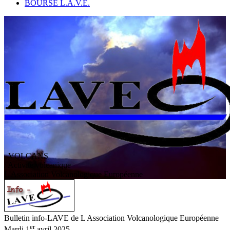
BOURSE L.A.V.E.
VOLCANS
/ Activité volcanique
L
'
A
ssociation
V
olcanologique
E
uropéenne
Bulletin info-LAVE de L Association Volcanologique Européenne
er
Mardi 1
avril 2025