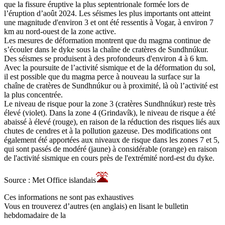
que la fissure éruptive la plus septentrionale formée lors de
l’éruption d’août 2024. Les séismes les plus importants ont atteint
une magnitude d'environ 3 et ont été ressentis à Vogar, à environ 7
km au nord-ouest de la zone active.
Les mesures de déformation montrent que du magma continue de
s’écouler dans le dyke sous la chaîne de cratères de Sundhnúkur.
Des séismes se produisent à des profondeurs d'environ 4 à 6 km.
Avec la poursuite de l’activité sismique et de la déformation du sol,
il est possible que du magma perce à nouveau la surface sur la
chaîne de cratères de Sundhnúkur ou à proximité, là où l’activité est
la plus concentrée.
Le niveau de risque pour la zone 3 (cratères Sundhnúkur) reste très
élevé (violet). Dans la zone 4 (Grindavík), le niveau de risque a été
abaissé à élevé (rouge), en raison de la réduction des risques liés aux
chutes de cendres et à la pollution gazeuse. Des modifications ont
également été apportées aux niveaux de risque dans les zones 7 et 5,
qui sont passés de modéré (jaune) à considérable (orange) en raison
de l'activité sismique en cours près de l'extrémité nord-est du dyke.
Source : Met Office islandais
Ces informations ne sont pas exhaustives
Vous en trouverez d’autres (en anglais) en lisant le bulletin
hebdomadaire de la