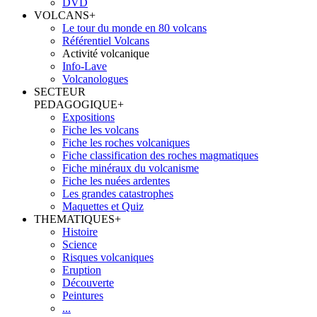
DVD
VOLCANS
+
Le tour du monde en 80 volcans
Référentiel Volcans
Activité volcanique
Info-Lave
Volcanologues
SECTEUR
PEDAGOGIQUE
+
Expositions
Fiche les volcans
Fiche les roches volcaniques
Fiche classification des roches magmatiques
Fiche minéraux du volcanisme
Fiche les nuées ardentes
Les grandes catastrophes
Maquettes et Quiz
THEMATIQUES
+
Histoire
Science
Risques volcaniques
Eruption
Découverte
Peintures
...