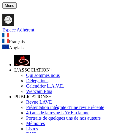
Menu
Espace Adhérent
Français
Anglais
L'ASSOCIATION
+
Qui sommes nous
Délégations
Calendrier L.A.V.E.
Webcam Etna
PUBLICATIONS
+
Revue LAVE
Présentation intégrale d’une revue récente
40 ans de la revue LAVE à la une
Portraits de quelques uns de nos auteurs
Mémoires
Livres