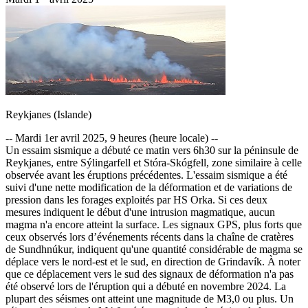
Reykjanes (Islande)
-- Mardi 1er avril 2025, 9 heures (heure locale) --
Un essaim sismique a débuté ce matin vers 6h30 sur la péninsule de
Reykjanes, entre Sýlingarfell et Stóra-Skógfell, zone similaire à celle
observée avant les éruptions précédentes. L'essaim sismique a été
suivi d'une nette modification de la déformation et de variations de
pression dans les forages exploités par HS Orka. Si ces deux
mesures indiquent le début d'une intrusion magmatique, aucun
magma n'a encore atteint la surface. Les signaux GPS, plus forts que
ceux observés lors d’événements récents dans la chaîne de cratères
de Sundhnúkur, indiquent qu'une quantité considérable de magma se
déplace vers le nord-est et le sud, en direction de Grindavík. À noter
que ce déplacement vers le sud des signaux de déformation n'a pas
été observé lors de l'éruption qui a débuté en novembre 2024. La
plupart des séismes ont atteint une magnitude de M3,0 ou plus. Un