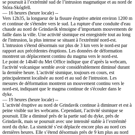
se poursuit à l’extrémité sud de l’intrusion magmatique et au nord de
Stóra-Skógfell.
— 16 heures (heure locale) --
Vers 12h35, la longueur de la fissure éruptive atteint environ 1200 m
et continue de s'étendre vers le sud. La rupture d'une conduite d'eau
chaude au nord de Grindavík témoigne d’importants mouvements de
faille dans la ville. Une activité sismique est enregistrée tout au long
de l'intrusion, la plus intense se situant à l'extrémité nord-est.
L'intrusion s'étend désormais sur plus de 3 km vers le nord-est par
rapport aux précédentes éruptions. Les données de déformation
montrent un déplacement continu du magma vers le nord-est.
Le point de 14h40 du Met Office indique que d’après la webcam,
l'activité volcanique semble avoir considérablement diminué durant
la dernière heure. L'activité sismique, toujours en cours, est
principalement localisée au nord et au sud de l'intrusion. Les
mesures de déformation montrent un mouvement continu vers le
nord-est, indiquant que le magma continue de s'écouler dans le
dyke.
— 19 heures (heure locale) --
L’activité éruptive au nord de Grindavik continue à diminuer et est à
peine visible sur les webcams. Cependant, l’activité sismique se
poursuit. Elle a diminué près de la partie sud du dyke, près de
Grindavík, mais se poursuit avec une intensité stable à l’extrémité
nord du dyke. La sismicité s’est déplacée encore plus au nord ces
dernières heures. Elle s’étend désormais près de 9 km plus au nord