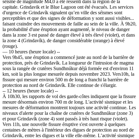
séisme de magnitude M4,0 a été ressenti dans la région de la
capitale. Grindavik et le Blue Lagoon ont été évacués. Les services
d'urgence de Grindavík signalent qu’en ville des séismes sont
perceptibles et que des signes de déformation y sont aussi visibles...
faisant craindre des mouvements de faille au sein de la ville. À 9h20,
la probabilité d'une éruption ayant augmenté, le niveau de danger
dans la zone 3 est passé de danger élevé à très élevé (violet), et dans
la zone 4 (Grindavík), de danger considérable (orange) à élevé
(rouge).
— 10 heures (heure locale) --
Vers 9h45, une éruption a commencé juste au nord de la barrière de
protection, près de Grindavík. La longueur de l'intrusion de magma
sous la rangée de cratères Sundhnúkur déjà formée est d'environ 11
km, soit la plus longue mesurée depuis novembre 2023. Vers10h, la
fissure qui mesure environ 500 m de long a franchi la barrière de
protection au nord de Grindavík. Elle continue de s'élargir.
-- 12 heures (heure locale) --
À 10h30, les rapports de vol des garde-côtes indiquent que la fissure
mesure désormais environ 700 m de long. L'activité sismique et les
mesures de déformation montrent toujours une activité continue. Les
niveaux d'alerte pour la chaîne de cratères de Sundhnúkur (zone 3)
et pour Grindavík (zone 4) sont passés à très haut risque (violet).
Vers 11h, une nouvelle fissure éruptive s'est ouverte à quelques
centaines de mètres à l'intérieur des digues de protection au nord de
Grindavík, entre les digues et la ville elle-même. L’activité sismique