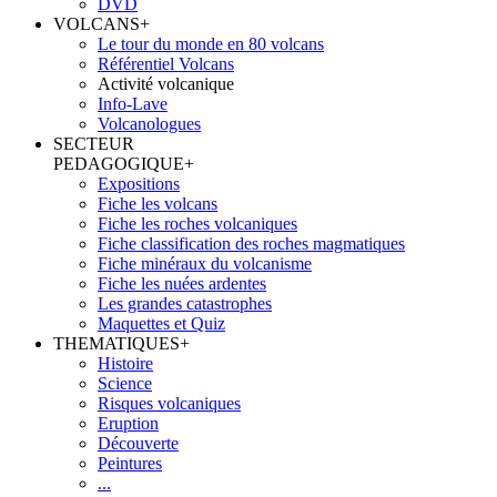
DVD
VOLCANS
+
Le tour du monde en 80 volcans
Référentiel Volcans
Activité volcanique
Info-Lave
Volcanologues
SECTEUR
PEDAGOGIQUE
+
Expositions
Fiche les volcans
Fiche les roches volcaniques
Fiche classification des roches magmatiques
Fiche minéraux du volcanisme
Fiche les nuées ardentes
Les grandes catastrophes
Maquettes et Quiz
THEMATIQUES
+
Histoire
Science
Risques volcaniques
Eruption
Découverte
Peintures
...