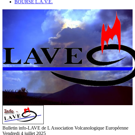
BOURSE L.A.V.E.
VOLCANS
/ Activité volcanique
L
'
A
ssociation
V
olcanologique
E
uropéenne
Bulletin info-LAVE de L Association Volcanologique Européenne
Vendredi 4 juillet 2025