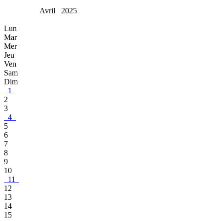
Avril 2025
Lun
Mar
Mer
Jeu
Ven
Sam
Dim
1
2
3
4
5
6
7
8
9
10
11
12
13
14
15