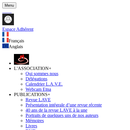
Menu
Espace Adhérent
Français
Anglais
L'ASSOCIATION
+
Qui sommes nous
Délégations
Calendrier L.A.V.E.
Webcam Etna
PUBLICATIONS
+
Revue LAVE
Présentation intégrale d’une revue récente
40 ans de la revue LAVE à la une
Portraits de quelques uns de nos auteurs
Mémoires
Livres