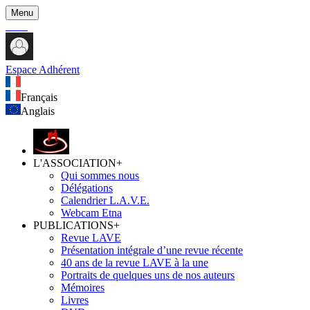
Menu
Espace Adhérent
Français
Anglais
L'ASSOCIATION
+
Qui sommes nous
Délégations
Calendrier L.A.V.E.
Webcam Etna
PUBLICATIONS
+
Revue LAVE
Présentation intégrale d’une revue récente
40 ans de la revue LAVE à la une
Portraits de quelques uns de nos auteurs
Mémoires
Livres