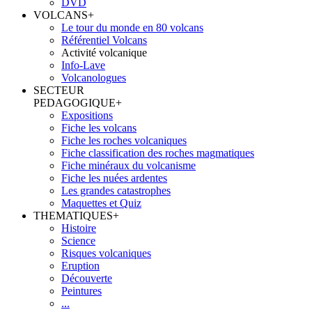
DVD
VOLCANS
+
Le tour du monde en 80 volcans
Référentiel Volcans
Activité volcanique
Info-Lave
Volcanologues
SECTEUR
PEDAGOGIQUE
+
Expositions
Fiche les volcans
Fiche les roches volcaniques
Fiche classification des roches magmatiques
Fiche minéraux du volcanisme
Fiche les nuées ardentes
Les grandes catastrophes
Maquettes et Quiz
THEMATIQUES
+
Histoire
Science
Risques volcaniques
Eruption
Découverte
Peintures
...