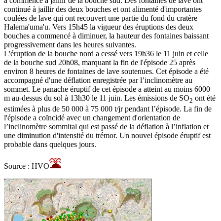
a commencé à jaillir de la bouche sud. Des fontaines de lave ont
continué à jaillir des deux bouches et ont alimenté d'importantes
coulées de lave qui ont recouvert une partie du fond du cratère
Halema'uma'u. Vers 15h45 la vigueur des éruptions des deux
bouches a commencé à diminuer, la hauteur des fontaines baissant
progressivement dans les heures suivantes.
L'éruption de la bouche nord a cessé vers 19h36 le 11 juin et celle
de la bouche sud 20h08, marquant la fin de l'épisode 25 après
environ 8 heures de fontaines de lave soutenues. Cet épisode a été
accompagné d'une déflation enregistrée par l’inclinomètre au
sommet. Le panache éruptif de cet épisode a atteint au moins 6000
m au-dessus du sol à 13h30 le 11 juin. Les émissions de SO
ont été
2
estimées à plus de 50 000 à 75 000 t/jr pendant l’épisode. La fin de
l'épisode a coïncidé avec un changement d'orientation de
l’inclinomètre sommital qui est passé de la déflation à l’inflation et
une diminution d'intensité du trémor. Un nouvel épisode éruptif est
probable dans quelques jours.
Source : HVO