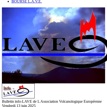
BOURSE L.A.V.E.
VOLCANS
/ Activité volcanique
L
'
A
ssociation
V
olcanologique
E
uropéenne
Bulletin info-LAVE de L Association Volcanologique Européenne
Vendredi 13 juin 2025