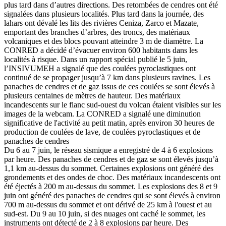
plus tard dans d’autres directions. Des retombées de cendres ont été
signalées dans plusieurs localités. Plus tard dans la journée, des
lahars ont dévalé les lits des rivières Ceniza, Zarco et Mazate,
emportant des branches d’arbres, des troncs, des matériaux
volcaniques et des blocs pouvant atteindre 3 m de diamètre. La
CONRED a décidé d’évacuer environ 600 habitants dans les
localités à risque. Dans un rapport spécial publié le 5 juin,
l’INSIVUMEH a signalé que des coulées pyroclastiques ont
continué de se propager jusqu’à 7 km dans plusieurs ravines. Les
panaches de cendres et de gaz issus de ces coulées se sont élevés à
plusieurs centaines de mètres de hauteur. Des matériaux
incandescents sur le flanc sud-ouest du volcan étaient visibles sur les
images de la webcam. La CONRED a signalé une diminution
significative de l'activité au petit matin, après environ 30 heures de
production de coulées de lave, de coulées pyroclastiques et de
panaches de cendres
Du 6 au 7 juin, le réseau sismique a enregistré de 4 à 6 explosions
par heure. Des panaches de cendres et de gaz se sont élevés jusqu’à
1,1 km au-dessus du sommet. Certaines explosions ont généré des
grondements et des ondes de choc. Des matériaux incandescents ont
été éjectés à 200 m au-dessus du sommet. Les explosions des 8 et 9
juin ont généré des panaches de cendres qui se sont élevés à environ
700 m au-dessus du sommet et ont dérivé de 25 km à l'ouest et au
sud-est. Du 9 au 10 juin, si des nuages ont caché le sommet, les
instruments ont détecté de 2 à 8 explosions par heure. Des