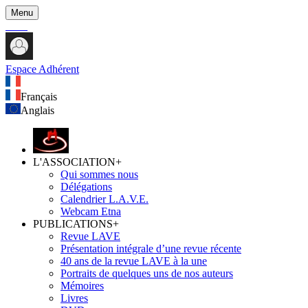
Menu
Espace Adhérent
Français
Anglais
L'ASSOCIATION
+
Qui sommes nous
Délégations
Calendrier L.A.V.E.
Webcam Etna
PUBLICATIONS
+
Revue LAVE
Présentation intégrale d’une revue récente
40 ans de la revue LAVE à la une
Portraits de quelques uns de nos auteurs
Mémoires
Livres