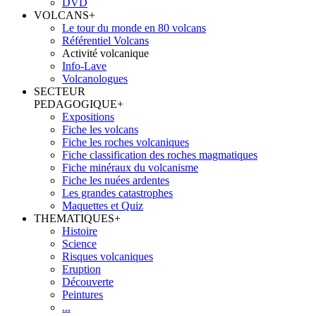
DVD
VOLCANS
+
Le tour du monde en 80 volcans
Référentiel Volcans
Activité volcanique
Info-Lave
Volcanologues
SECTEUR
PEDAGOGIQUE
+
Expositions
Fiche les volcans
Fiche les roches volcaniques
Fiche classification des roches magmatiques
Fiche minéraux du volcanisme
Fiche les nuées ardentes
Les grandes catastrophes
Maquettes et Quiz
THEMATIQUES
+
Histoire
Science
Risques volcaniques
Eruption
Découverte
Peintures
...