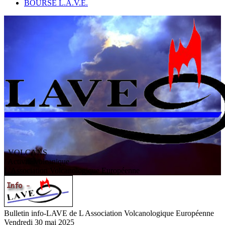
BOURSE L.A.V.E.
VOLCANS
/ Activité volcanique
L
'
A
ssociation
V
olcanologique
E
uropéenne
Bulletin info-LAVE de L Association Volcanologique Européenne
Vendredi 30 mai 2025