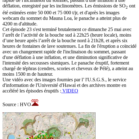
rapide de l'inclinaison du sommet, passant d'une inflation à une
déflation, enregistré par les inclinomètres. Les émissions de SO
ont
2
été estimées entre 50 000 et 75 000 t/jr, et d'après les images
webcam du sommet du Mauna Loa, le panache a atteint plus de
4200 m d'altitude.
Cet épisode 23 s'est terminé brutalement ce dimanche 25 mai avec
l’arrêt de l’activité de la bouche sud à 22h25 (heure locale), moins
d’une heure après l’arrêt de la bouche nord à 21h28, et après six
heures de fontaines de lave soutenues. La fin de l'éruption a coïncidé
avec un changement rapide de l'inclinaison du sommet, passant
d'une déflation à une inflation, et une diminution significative de
l'intensité des secousses sismiques. Le panache éruptif, fortement
chargé de téphras (cendres, scories et cheveux de Pélé), a atteint au
moins 1500 m de hauteur.
Une vidéo avec des images fournies par l’ l'U.S.G.S., le service
d'information de l'Université d'Hawaï et des archives montre en
accéléré les épisodes éruptifs :
VIDEO
Source : HVO