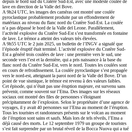
depuis le bord sud du Cratère Sud-Est, avec une modeste coulée de
lave en direction de la Valle del Bove.
A 9h24 UTC, les images des caméras ont montré une coulée
pyroclastique probablement produite par un effondrement de
matériaux au niveau du flanc nord du Cratère Sud-Est. La coulée
n’a pas dépassé le bord de la Valle del Leone. Parallèlement,
l’activité explosive du Cratère Sud-Est s’est transformée en fontaine
de lave. Le trémor a atteint des valeurs très élevées.
A 9h55 UTC le 2 juin 2025, un bulletin de l’INGV a signalé que
l’épisode éruptif était terminé. L’activité explosive du Cratère Sud-
Est a généré trois coulées de lave : une première vers le sud, une
seconde vers l’est et la dernière, qui a pris naissance à la base du
flanc nord du Cratère Sud-Est, vers le nord. Toutes les coulées sont
en cours de refroidissement. La coulée pyroclastique s’est propagée
vers le nord-est, atteignant la paroi nord de la Valle del Bove. D’un
point de vue sismique, le trémor est revenu à des valeurs faibles.
Cet épisode, qui n’était pas une éruption majeure, est survenu sans
prévenir, comme souvent sur l’Etna. Des images sur les réseaux
sociaux ont montré des files de personnes s’éloignant
précipitamment de l’explosion. Selon le propriétaire d’une agence de
voyages, il y avait 40 personnes sur l’Etna au moment de l’éruption.
Tous les touristes et randonneurs présents sur le volcan au moment
de l’éruption sont sains et saufs. Mais lors de tels réveils, l’Etna a
déjà causé des morts. Le 12 septembre 1979 un groupe de touristes
s’est fait surprendre par un brutal réveil de la Bocca Nuova qui a tué