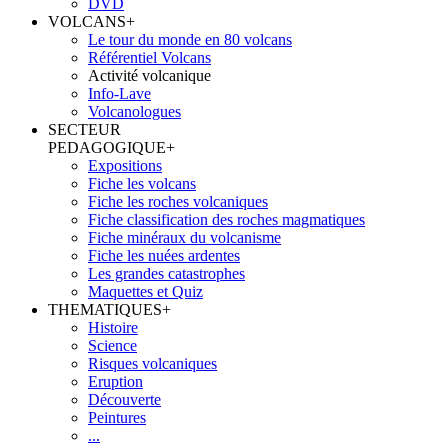
DVD
VOLCANS
+
Le tour du monde en 80 volcans
Référentiel Volcans
Activité volcanique
Info-Lave
Volcanologues
SECTEUR
PEDAGOGIQUE
+
Expositions
Fiche les volcans
Fiche les roches volcaniques
Fiche classification des roches magmatiques
Fiche minéraux du volcanisme
Fiche les nuées ardentes
Les grandes catastrophes
Maquettes et Quiz
THEMATIQUES
+
Histoire
Science
Risques volcaniques
Eruption
Découverte
Peintures
...