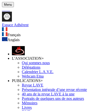
Menu
Espace Adhérent
Français
Anglais
L'ASSOCIATION
+
Qui sommes nous
Délégations
Calendrier L.A.V.E.
Webcam Etna
PUBLICATIONS
+
Revue LAVE
Présentation intégrale d’une revue récente
40 ans de la revue LAVE à la une
Portraits de quelques uns de nos auteurs
Mémoires
Livres