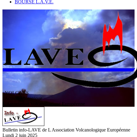
BOURSE L.A.V.E.
VOLCANS
/ Activité volcanique
L
'
A
ssociation
V
olcanologique
E
uropéenne
Bulletin info-LAVE de L Association Volcanologique Européenne
Lundi 2 juin 2025