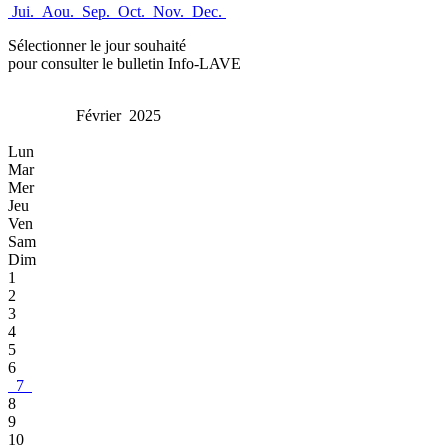
Jui.
Aou.
Sep.
Oct.
Nov.
Dec.
Sélectionner le jour souhaité
pour consulter le bulletin Info-LAVE
Février 2025
Lun
Mar
Mer
Jeu
Ven
Sam
Dim
1
2
3
4
5
6
7
8
9
10