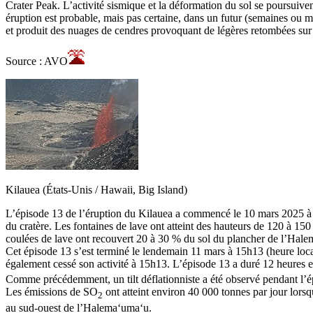
Crater Peak. L’activité sismique et la déformation du sol se poursuiv
éruption est probable, mais pas certaine, dans un futur (semaines ou 
et produit des nuages de cendres provoquant de légères retombées sur le
Source : AVO
Kilauea (États-Unis / Hawaii, Big Island)
L’épisode 13 de l’éruption du Kilauea a commencé le 10 mars 2025 à 2h
du cratère. Les fontaines de lave ont atteint des hauteurs de 120 à 15
coulées de lave ont recouvert 20 à 30 % du sol du plancher de l’Hal
Cet épisode 13 s’est terminé le lendemain 11 mars à 15h13 (heure local
également cessé son activité à 15h13. L’épisode 13 a duré 12 heures e
Comme précédemment, un tilt déflationniste a été observé pendant l’épi
Les émissions de SO
ont atteint environ 40 000 tonnes par jour lorsq
2
au sud-ouest de l’Halemaʻumaʻu.