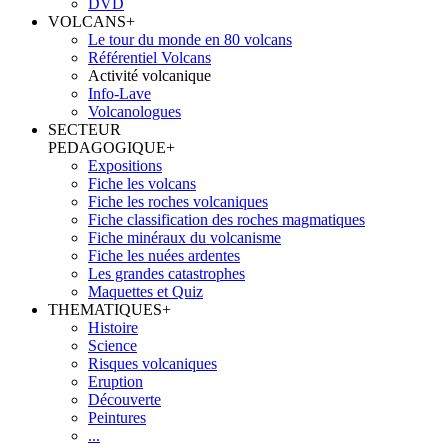
DVD
VOLCANS
+
Le tour du monde en 80 volcans
Référentiel Volcans
Activité volcanique
Info-Lave
Volcanologues
SECTEUR
PEDAGOGIQUE
+
Expositions
Fiche les volcans
Fiche les roches volcaniques
Fiche classification des roches magmatiques
Fiche minéraux du volcanisme
Fiche les nuées ardentes
Les grandes catastrophes
Maquettes et Quiz
THEMATIQUES
+
Histoire
Science
Risques volcaniques
Eruption
Découverte
Peintures
...