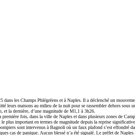
025 dans les Champs Phlégréens et à Naples. Il a déclenché un mouveme
té leurs maisons au milieu de la nuit pour se rassembler dehors sous une
n, et la dernière, d’une magnitude de M1,1 à 3h26.
 la première fois, dans la ville de Naples et dans plusieurs zones de Ca
 le plus important en termes de magnitude depuis la reprise significati
 pompiers sont intervenus à Bagnoli où un faux plafond s’est effondré d
lques cas de panique. Aucun blessé n’a été signalé. Le préfet de Naples 