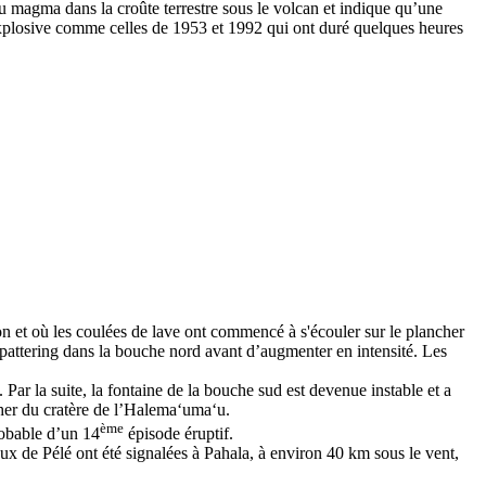
u magma dans la croûte terrestre sous le volcan et indique qu’une
 explosive comme celles de 1953 et 1992 qui ont duré quelques heures
n et où les coulées de lave ont commencé à s'écouler sur le plancher
spattering dans la bouche nord avant d’augmenter en intensité. Les
ar la suite, la fontaine de la bouche sud est devenue instable et a
cher du cratère de l’Halemaʻumaʻu.
ème
robable d’un 14
épisode éruptif.
eux de Pélé ont été signalées à Pahala, à environ 40 km sous le vent,