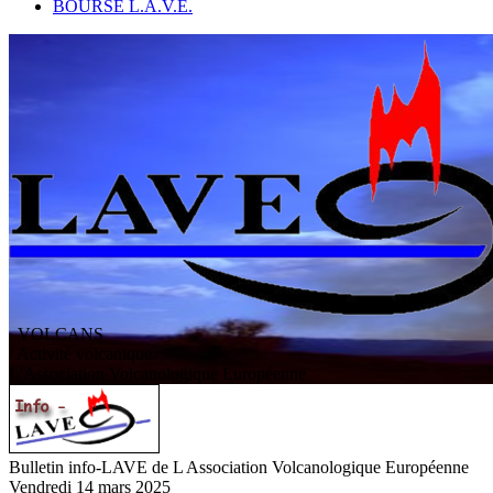
BOURSE L.A.V.E.
VOLCANS
/ Activité volcanique
L
'
A
ssociation
V
olcanologique
E
uropéenne
Bulletin info-LAVE de L Association Volcanologique Européenne
Vendredi 14 mars 2025