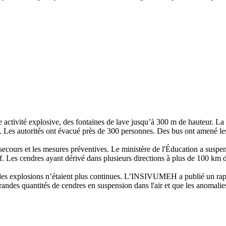
 activité explosive, des fontaines de lave jusqu’à 300 m de hauteur. La
es. Les autorités ont évacué près de 300 personnes. Des bus ont amené l
 secours et les mesures préventives. Le ministère de l'Éducation a suspe
ntif. Les cendres ayant dérivé dans plusieurs directions à plus de 10
 les explosions n’étaient plus continues. L’INSIVUMEH a publié un rappor
randes quantités de cendres en suspension dans l'air et que les anomalies