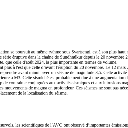
tion se poursuit au même rythme sous Svartsengi, est à son plus haut n
 série éruptive dans la chaîne de Sundhnúkur depuis le 20 novembre 2024
nte, que celle d'août 2024, la plus importante en termes de volume.
ment plus à l'est que celle d’avant l'éruption du 20 novembre. Le 12 mar
e reprendre avant minuit avec un séisme de magnitude 3,5. Cette activité 
érieure à M3. Cette sismicité est probablement due à une augmentation 
p de contrainte conjuguées aux activités sismiques et aux intrusions m
à des mouvements de magma en profondeur. Ces séismes ne sont pas néces
lacement de la localisation du séisme.
s survols, les scientifiques de l’AVO ont observé d’importantes émissi