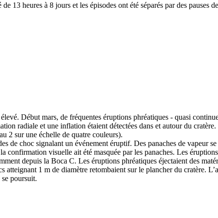
e 13 heures à 8 jours et les épisodes ont été séparés par des pauses d
au élevé. Début mars, de fréquentes éruptions phréatiques - quasi continu
n radiale et une inflation étaient détectées dans et autour du cratère. 
eau 2 sur une échelle de quatre couleurs).
 de choc signalant un événement éruptif. Des panaches de vapeur se so
la confirmation visuelle ait été masquée par les panaches. Les éruption
otamment depuis la Boca C. Les éruptions phréatiques éjectaient des mat
 atteignant 1 m de diamètre retombaient sur le plancher du cratère. L’act
 se poursuit.