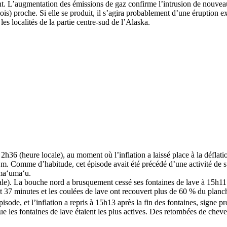
ent. L’augmentation des émissions de gaz confirme l’intrusion de nouvea
mois) proche. Si elle se produit, il s’agira probablement d’une éruption
s localités de la partie centre-sud de l’Alaska.
36 (heure locale), au moment où l’inflation a laissé place à la déflatio
0 m. Comme d’habitude, cet épisode avait été précédé d’une activité de 
emaʻumaʻu.
e). La bouche nord a brusquement cessé ses fontaines de lave à 15h11. P
t 37 minutes et les coulées de lave ont recouvert plus de 60 % du plan
sode, et l’inflation a repris à 15h13 après la fin des fontaines, signe p
ue les fontaines de lave étaient les plus actives. Des retombées de chev