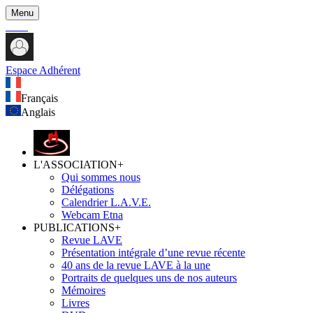
Menu
Espace Adhérent
Français
Anglais
L'ASSOCIATION
+
Qui sommes nous
Délégations
Calendrier L.A.V.E.
Webcam Etna
PUBLICATIONS
+
Revue LAVE
Présentation intégrale d’une revue récente
40 ans de la revue LAVE à la une
Portraits de quelques uns de nos auteurs
Mémoires
Livres