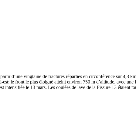
artir d’une vingtaine de fractures réparties en circonférence sur 4,3 km
-est; le front le plus éloigné atteint environ 750 m d’altitude, avec une
s’est intensifiée le 13 mars. Les coulées de lave de la Fissure 13 étaien