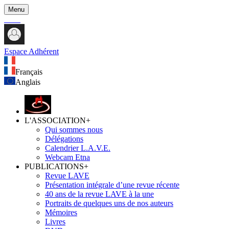
Menu
Espace Adhérent
Français
Anglais
L'ASSOCIATION
+
Qui sommes nous
Délégations
Calendrier L.A.V.E.
Webcam Etna
PUBLICATIONS
+
Revue LAVE
Présentation intégrale d’une revue récente
40 ans de la revue LAVE à la une
Portraits de quelques uns de nos auteurs
Mémoires
Livres