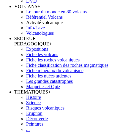
DVD
VOLCANS
+
Le tour du monde en 80 volcans
Référentiel Volcans
Activité volcanique
Info-Lave
Volcanologues
SECTEUR
PEDAGOGIQUE
+
Expositions
Fiche les volcans
Fiche les roches volcaniques
Fiche classification des roches magmatiques
Fiche minéraux du volcanisme
Fiche les nuées ardentes
Les grandes catastrophes
Maquettes et Quiz
THEMATIQUES
+
Histoire
Science
Risques volcaniques
Eruption
Découverte
Peintures
...