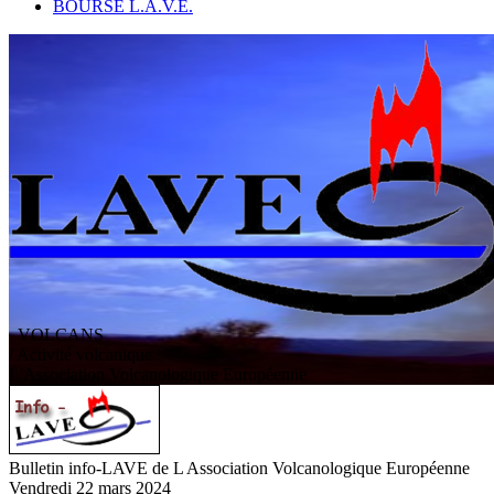
BOURSE L.A.V.E.
VOLCANS
/ Activité volcanique
L
'
A
ssociation
V
olcanologique
E
uropéenne
Bulletin info-LAVE de L Association Volcanologique Européenne
Vendredi 22 mars 2024