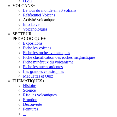
DVD
VOLCANS
+
Le tour du monde en 80 volcans
Référentiel Volcans
Activité volcanique
Info-Lave
Volcanologues
SECTEUR
PEDAGOGIQUE
+
Expositions
Fiche les volcans
Fiche les roches volcaniques
Fiche classification des roches magmatiques
Fiche minéraux du volcanisme
Fiche les nuées ardentes
Les grandes catastrophes
Maquettes et Quiz
THEMATIQUES
+
Histoire
Science
Risques volcaniques
Eruption
Découverte
Peintures
...