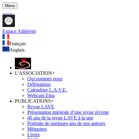
Menu
Espace Adhérent
Français
Anglais
L'ASSOCIATION
+
Qui sommes nous
Délégations
Calendrier L.A.V.E.
Webcam Etna
PUBLICATIONS
+
Revue LAVE
Présentation intégrale d’une revue récente
40 ans de la revue LAVE à la une
Portraits de quelques uns de nos auteurs
Mémoires
Livres