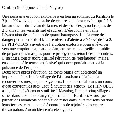
Canlaon (Philippines / Ile de Negros)
Une puissante éruption explosive a eu lieu au sommet du Kanlaon le
3 juin 2024, avec un panache de cendres qui s’est élevé jusqu’à 7,6
km au-dessus du niveau de la mer, et des coulées pyroclastiques de
2-3 km sur les versants sud et sud-est. L’éruption a entraîné
l’évacuation des habitants de quatre barangays dans la zone de
danger permanente de 4 km. Le niveau d’alerte a été élevé de 1 à 2.
Le PHIVOLCS a averti que l’éruption explosive pourrait évoluer
vers une éruption magmatique dangereuse, et a conseillé au public
de préparer des masques pour se protéger des retombées de cendres.
L’Institut a tout d’abord qualifié l’éruption de ‘phréatique’, mais a
ensuite utilisé le terme ‘explosive’ qui correspondait mieux à la
puissance de l’éruption.
Deux jours après l’éruption, de fortes pluies ont déclenché un
important lahar dans le village de Biak-na-bato où la boue a
recouvert les rues jusqu’aux genoux. La boue coulait dans un cours
d’eau couvrant les rues jusqu’à hauteur des genoux. Le PHIVOLCS
a signalé un événement similaire à Masulog, l’un des cinq villages
situés dans la zone de danger permanent du Kanlaon. Alors que la
plupart des villageois ont choisi de rester dans leurs maisons ou dans
leurs fermes, certains ont été contraints de rejoindre des centres
d’évacuation. Aucun blessé n’a été signalé.