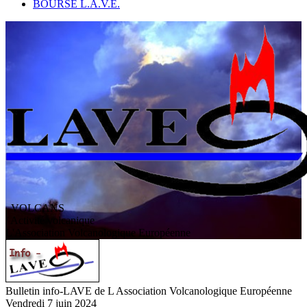
BOURSE L.A.V.E.
VOLCANS
/ Activité volcanique
L
'
A
ssociation
V
olcanologique
E
uropéenne
Bulletin info-LAVE de L Association Volcanologique Européenne
Vendredi 7 juin 2024