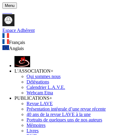
Menu
Espace Adhérent
Français
Anglais
L'ASSOCIATION
+
Qui sommes nous
Délégations
Calendrier L.A.V.E.
Webcam Etna
PUBLICATIONS
+
Revue LAVE
Présentation intégrale d’une revue récente
40 ans de la revue LAVE à la une
Portraits de quelques uns de nos auteurs
Mémoires
Livres