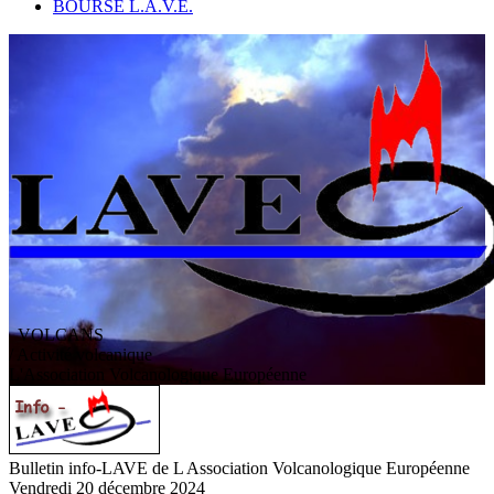
BOURSE L.A.V.E.
VOLCANS
/ Activité volcanique
L
'
A
ssociation
V
olcanologique
E
uropéenne
Bulletin info-LAVE de L Association Volcanologique Européenne
Vendredi 20 décembre 2024