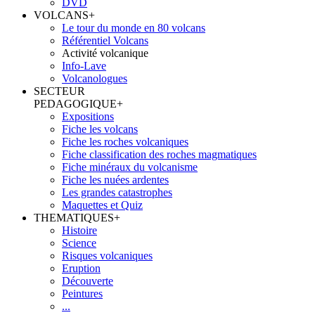
DVD
VOLCANS
+
Le tour du monde en 80 volcans
Référentiel Volcans
Activité volcanique
Info-Lave
Volcanologues
SECTEUR
PEDAGOGIQUE
+
Expositions
Fiche les volcans
Fiche les roches volcaniques
Fiche classification des roches magmatiques
Fiche minéraux du volcanisme
Fiche les nuées ardentes
Les grandes catastrophes
Maquettes et Quiz
THEMATIQUES
+
Histoire
Science
Risques volcaniques
Eruption
Découverte
Peintures
...