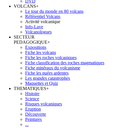
DVD
VOLCANS
+
Le tour du monde en 80 volcans
Référentiel Volcans
Activité volcanique
Info-Lave
Volcanologues
SECTEUR
PEDAGOGIQUE
+
Expositions
Fiche les volcans
Fiche les roches volcaniques
Fiche classification des roches magmatiques
Fiche minéraux du volcanisme
Fiche les nuées ardentes
Les grandes catastrophes
Maquettes et Quiz
THEMATIQUES
+
Histoire
Science
Risques volcaniques
Eruption
Découverte
Peintures
...