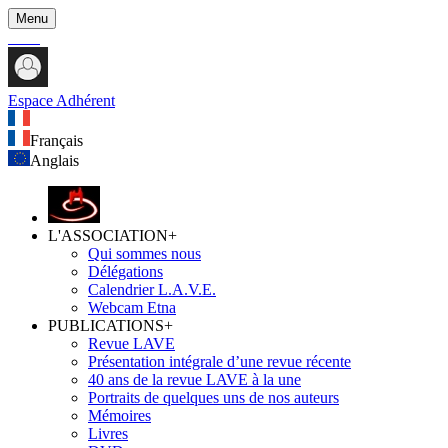
Menu
Espace Adhérent
Français
Anglais
L'ASSOCIATION
+
Qui sommes nous
Délégations
Calendrier L.A.V.E.
Webcam Etna
PUBLICATIONS
+
Revue LAVE
Présentation intégrale d’une revue récente
40 ans de la revue LAVE à la une
Portraits de quelques uns de nos auteurs
Mémoires
Livres