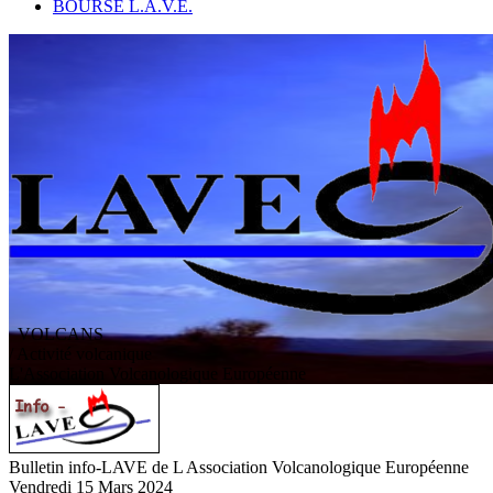
BOURSE L.A.V.E.
VOLCANS
/ Activité volcanique
L
'
A
ssociation
V
olcanologique
E
uropéenne
Bulletin info-LAVE de L Association Volcanologique Européenne
Vendredi 15 Mars 2024