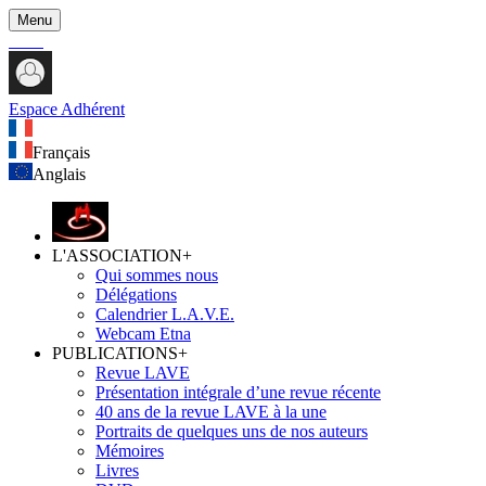
Menu
Espace Adhérent
Français
Anglais
L'ASSOCIATION
+
Qui sommes nous
Délégations
Calendrier L.A.V.E.
Webcam Etna
PUBLICATIONS
+
Revue LAVE
Présentation intégrale d’une revue récente
40 ans de la revue LAVE à la une
Portraits de quelques uns de nos auteurs
Mémoires
Livres