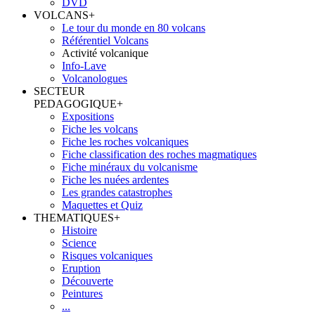
DVD
VOLCANS
+
Le tour du monde en 80 volcans
Référentiel Volcans
Activité volcanique
Info-Lave
Volcanologues
SECTEUR
PEDAGOGIQUE
+
Expositions
Fiche les volcans
Fiche les roches volcaniques
Fiche classification des roches magmatiques
Fiche minéraux du volcanisme
Fiche les nuées ardentes
Les grandes catastrophes
Maquettes et Quiz
THEMATIQUES
+
Histoire
Science
Risques volcaniques
Eruption
Découverte
Peintures
...