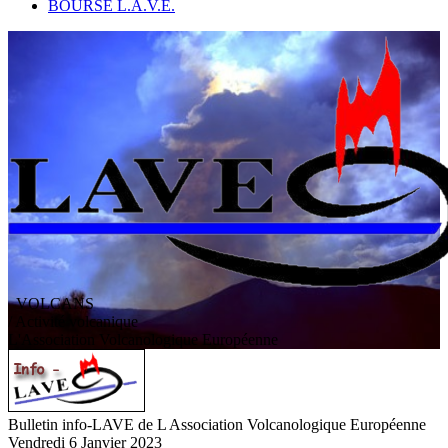
BOURSE L.A.V.E.
VOLCANS
/ Activité volcanique
L
'
A
ssociation
V
olcanologique
E
uropéenne
Bulletin info-LAVE de L Association Volcanologique Européenne
Vendredi 6 Janvier 2023