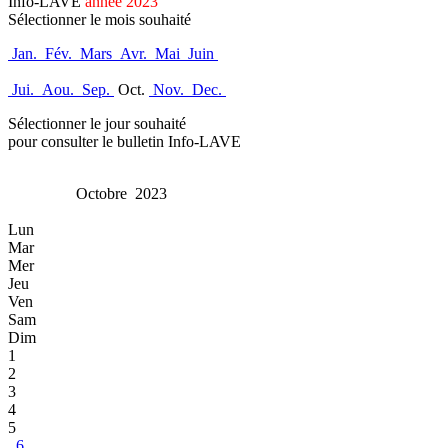
Info-LAVE
année 2023
Sélectionner le mois souhaité
Jan.
Fév.
Mars
Avr.
Mai
Juin
Jui.
Aou.
Sep.
Oct.
Nov.
Dec.
Sélectionner le jour souhaité
pour consulter le bulletin Info-LAVE
Octobre 2023
Lun
Mar
Mer
Jeu
Ven
Sam
Dim
1
2
3
4
5
6