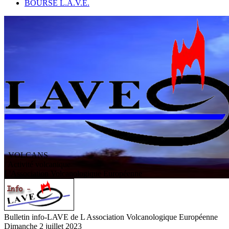
BOURSE L.A.V.E.
VOLCANS
/ Activité volcanique
L
'
A
ssociation
V
olcanologique
E
uropéenne
Bulletin info-LAVE de L Association Volcanologique Européenne
Dimanche 2 juillet 2023