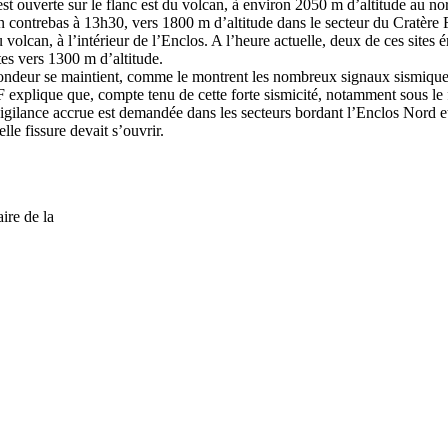
st ouverte sur le flanc est du volcan, à environ 2050 m d’altitude au nor
n contrebas à 13h30, vers 1800 m d’altitude dans le secteur du Cratère 
u volcan, à l’intérieur de l’Enclos. A l’heure actuelle, deux de ces sites 
tes vers 1300 m d’altitude.
 profondeur se maintient, comme le montrent les nombreux signaux sismiq
F explique que, compte tenu de cette forte sismicité, notamment sous le f
gilance accrue est demandée dans les secteurs bordant l’Enclos Nord et S
lle fissure devait s’ouvrir.
ire de la