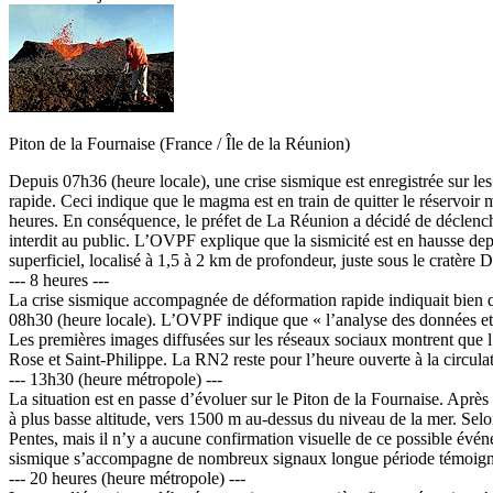
Piton de la Fournaise (France / Île de la Réunion)
Depuis 07h36 (heure locale), une crise sismique est enregistrée sur 
rapide. Ceci indique que le magma est en train de quitter le réservoir
heures. En conséquence, le préfet de La Réunion a décidé de déclenche
interdit au public. L’OVPF explique que la sismicité est en hausse dep
superficiel, localisé à 1,5 à 2 km de profondeur, juste sous le cratère 
--- 8 heures ---
La crise sismique accompagnée de déformation rapide indiquait bien q
08h30 (heure locale). L’OVPF indique que « l’analyse des données et le
Les premières images diffusées sur les réseaux sociaux montrent que l’é
Rose et Saint-Philippe. La RN2 reste pour l’heure ouverte à la circula
--- 13h30 (heure métropole) ---
La situation est en passe d’évoluer sur le Piton de la Fournaise. Après 
à plus basse altitude, vers 1500 m au-dessus du niveau de la mer. Sel
Pentes, mais il n’y a aucune confirmation visuelle de ce possible événem
sismique s’accompagne de nombreux signaux longue période témoignant 
--- 20 heures (heure métropole) ---