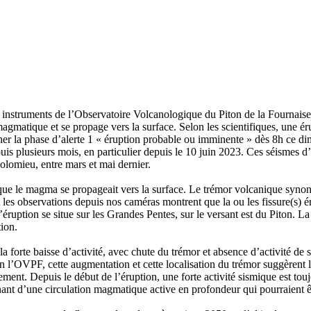
les instruments de l’Observatoire Volcanologique du Piton de la Fourna
 magmatique et se propage vers la surface. Selon les scientifiques, une 
r la phase d’alerte 1 « éruption probable ou imminente » dès 8h ce dim
uis plusieurs mois, en particulier depuis le 10 juin 2023. Ces séismes d
Dolomieu, entre mars et mai dernier.
ue le magma se propageait vers la surface. Le trémor volcanique synon
s observations depuis nos caméras montrent que la ou les fissure(s) érup
ruption se situe sur les Grandes Pentes, sur le versant est du Piton. La
tion.
la forte baisse d’activité, avec chute du trémor et absence d’activité de
on l’OVPF, cette augmentation et cette localisation du trémor suggèrent
ent. Depuis le début de l’éruption, une forte activité sismique est toujo
d’une circulation magmatique active en profondeur qui pourraient être 