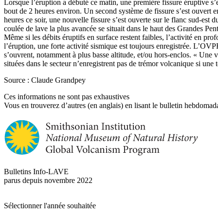
Lorsque l’éruption a débuté ce matin, une première fissure éruptive s’e
bout de 2 heures environ. Un second système de fissure s’est ouvert e
heures ce soir, une nouvelle fissure s’est ouverte sur le flanc sud-est d
coulée de lave la plus avancée se situait dans le haut des Grandes Pen
Même si les débits éruptifs en surface restent faibles, l’activité en
l’éruption, une forte activité sismique est toujours enregistrée. L’OVP
s’ouvrent, notamment à plus basse altitude, et/ou hors-enclos. « Une vi
situées dans le secteur n’enregistrent pas de trémor volcanique si une te
Source : Claude Grandpey
Ces informations ne sont pas exhaustives
Vous en trouverez d’autres (en anglais) en lisant le bulletin hebdomada
Bulletins Info-LAVE
parus depuis novembre 2022
Sélectionner l'année souhaitée