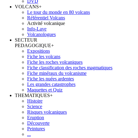
DVD
VOLCANS
+
Le tour du monde en 80 volcans
Référentiel Volcans
Activité volcanique
Info-Lave
Volcanologues
SECTEUR
PEDAGOGIQUE
+
Expositions
Fiche les volcans
Fiche les roches volcaniques
Fiche classification des roches magmatiques
Fiche minéraux du volcanisme
Fiche les nuées ardentes
Les grandes catastrophes
Maquettes et Quiz
THEMATIQUES
+
Histoire
Science
Risques volcaniques
Eruption
Découverte
Peintures
...