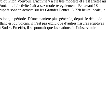
d du Piton Vouvoul. L’activité y a été très modeste et s’est arrêtée au
Fontaine. L’activité était assez modeste également. Peu avant 18
éruptifs sont en activité sur les Grandes Pentes. À 22h heure locale, la
ues longue période. D’une manière plus générale, depuis le début de
lanc est du volcan, il n’est pas exclu que d’autres fissures éruptives
ud ». En effet, il se pourrait que les stations de l’observatoire