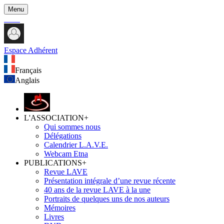
Menu
Espace Adhérent
Français
Anglais
L'ASSOCIATION
+
Qui sommes nous
Délégations
Calendrier L.A.V.E.
Webcam Etna
PUBLICATIONS
+
Revue LAVE
Présentation intégrale d’une revue récente
40 ans de la revue LAVE à la une
Portraits de quelques uns de nos auteurs
Mémoires
Livres