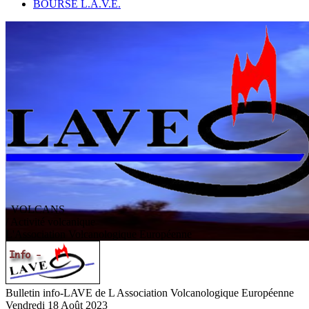
BOURSE L.A.V.E.
VOLCANS
/ Activité volcanique
L
'
A
ssociation
V
olcanologique
E
uropéenne
Bulletin info-LAVE de L Association Volcanologique Européenne
Vendredi 18 Août 2023