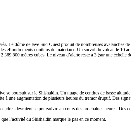
élevés. Le dôme de lave Sud-Ouest produit de nombreuses avalanches de 
s effondrements continus de matériaux. Un survol du volcan le 10 aoû
2 369 800 mètres cubes. Le niveau d’alerte reste à 3 (sur une échelle de
ve se poursuit sur le Shishaldin. Un nuage de cendres de basse altitude
it suite à une augmentation de plusieurs heures du tremor éruptif. Des si
 cendres devraient se poursuivre au cours des prochaines heures. Des co
e que l’activité du Shishaldin marque le pas en ce moment.