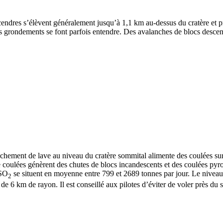
endres s’élèvent généralement jusqu’à 1,1 km au-dessus du cratère et 
des grondements se font parfois entendre. Des avalanches de blocs descen
ement de lave au niveau du cratère sommital alimente des coulées sur les
coulées génèrent des chutes de blocs incandescents et des coulées pyro
 SO
se situent en moyenne entre 799 et 2689 tonnes par jour. Le niveau d’a
2
e 6 km de rayon. Il est conseillé aux pilotes d’éviter de voler près du