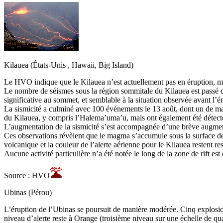
Kilauea (États-Unis , Hawaii, Big Island)
Le HVO indique que le Kilauea n’est actuellement pas en éruption, ma
Le nombre de séismes sous la région sommitale du Kilauea est passé 
significative au sommet, et semblable à la situation observée avant l’é
La sismicité a culminé avec 100 événements le 13 août, dont un de magn
du Kilauea, y compris l’Halema’uma’u, mais ont également été détectés 
L’augmentation de la sismicité s’est accompagnée d’une brève augmentat
Ces observations révèlent que le magma s’accumule sous la surface de 
volcanique et la couleur de l’alerte aérienne pour le Kilauea restent
Aucune activité particulière n’a été notée le long de la zone de rift est
Source : HVO
Ubinas (Pérou)
L’éruption de l’Ubinas se poursuit de manière modérée. Cinq explosio
niveau d’alerte reste à Orange (troisième niveau sur une échelle de quat