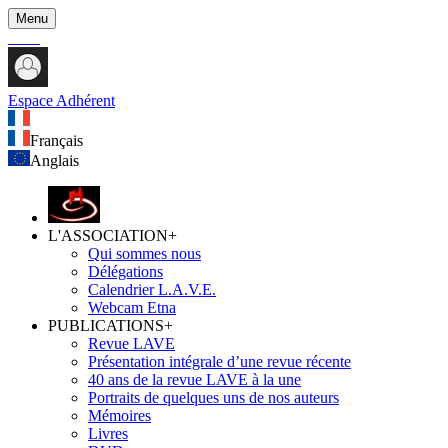
Menu
Espace Adhérent
Français
Anglais
L'ASSOCIATION
+
Qui sommes nous
Délégations
Calendrier L.A.V.E.
Webcam Etna
PUBLICATIONS
+
Revue LAVE
Présentation intégrale d’une revue récente
40 ans de la revue LAVE à la une
Portraits de quelques uns de nos auteurs
Mémoires
Livres