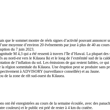
is que le sommet montre de réels signes d’activité pouvant annoncer u
d’une moyenne d’environ 20 événements par jour à plus de 40 au cours 
ruption du 7 juin 2023.
itude M 4,3 qui a été ressenti à travers l’île d’Hawaï. La plupart des 
au nord-est vers le Kilauea Iki et le long de l’extrémité sud de la cald
ion de l’inflation du sol. Les émissions de gaz restent faibles, ce qui
la région sommitale du Kilauea. Une éruption peut se produire sans pré
 respectivement à ADVISORY (surveillance conseillée) et au Jaune.
 ou de la zone de rift sud-ouest du Kilauea.
ns ont été enregistrées au cours de la semaine écoulée, avec des pana
re couleurs) et le public est prié de rester à 4 km du cratère.